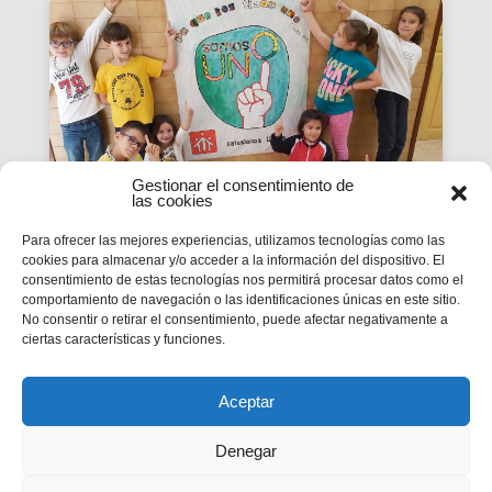
Gestionar el consentimiento de
las cookies
Para ofrecer las mejores experiencias, utilizamos tecnologías como las
cookies para almacenar y/o acceder a la información del dispositivo. El
La Revista SMX 59 hace
consentimiento de estas tecnologías nos permitirá procesar datos como el
comportamiento de navegación o las identificaciones únicas en este sitio.
balance del primer curso de
No consentir o retirar el consentimiento, puede afectar negativamente a
'Somos Uno'
ciertas características y funciones.
La edición 59 de la revista digital SMX hace
balance del primer curso de la Campaña
inspectorial Somos Uno, marcada...
Aceptar
Denegar