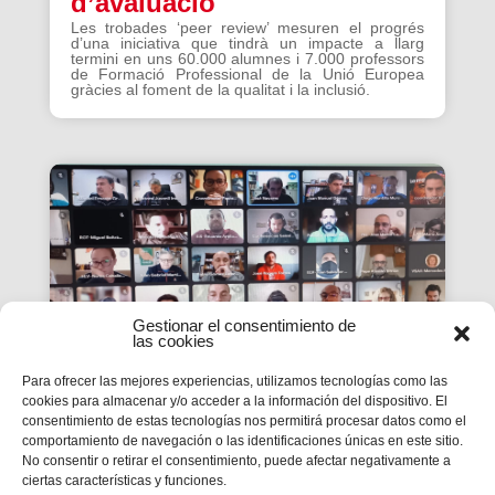
d’avaluació
Les trobades ‘peer review’ mesuren el progrés
d’una iniciativa que tindrà un impacte a llarg
termini en uns 60.000 alumnes i 7.000 professors
de Formació Professional de la Unió Europea
gràcies al foment de la qualitat i la inclusió.
Gestionar el consentimiento de
las cookies
Para ofrecer las mejores experiencias, utilizamos tecnologías como las
cookies para almacenar y/o acceder a la información del dispositivo. El
consentimiento de estas tecnologías nos permitirá procesar datos como el
La #PasquaSalesiana 2022
comportamiento de navegación o las identificaciones únicas en este sitio.
No consentir o retirar el consentimiento, puede afectar negativamente a
inicia el seu camí de
ciertas características y funciones.