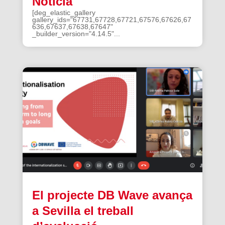
Noticia
[deg_elastic_gallery
gallery_ids="67731,67728,67721,67576,67626,67
636,67637,67638,67647"
_builder_version="4.14.5"...
El projecte DB Wave avança
a Sevilla el treball