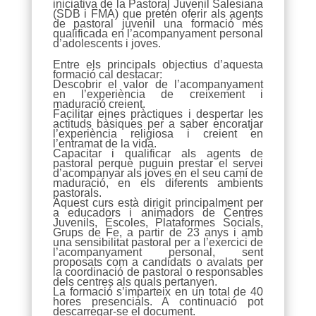
iniciativa de la Pastoral Juvenil Salesiana
(SDB i FMA) que pretén oferir als agents
de pastoral juvenil una formació més
qualificada en l’acompanyament personal
d’adolescents i joves.
Entre els principals objectius d’aquesta
formació cal destacar:
Descobrir el valor de l’acompanyament
en l’experiència de creixement i
maduració creient.
Facilitar eines pràctiques i despertar les
actituds bàsiques per a saber encoratjar
l’experiència religiosa i creient en
l’entramat de la vida.
Capacitar i qualificar als agents de
pastoral perquè puguin prestar el servei
d’acompanyar als joves en el seu camí de
maduració, en els diferents ambients
pastorals.
Aquest curs està dirigit principalment per
a educadors i animadors de Centres
Juvenils, Escoles, Plataformes Socials,
Grups de Fe, a partir de 23 anys i amb
una sensibilitat pastoral per a l’exercici de
l’acompanyament personal, sent
proposats com a candidats o avalats per
la coordinació de pastoral o responsables
dels centres als quals pertanyen.
La formació s’imparteix en un total de 40
hores presencials. A continuació pot
descarregar-se el document.