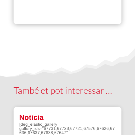
També et pot interessar …
Noticia
[deg_elastic_gallery
gallery_ids="67731,67728,67721,67576,67626,67
636,67637,67638,67647"