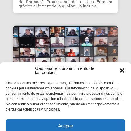
de Formació Professional de la Unió Europea
gràcies al foment de la qualitat i la inclusió.
Gestionar el consentimiento de
las cookies
Para ofrecer las mejores experiencias, utilizamos tecnologías como las
cookies para almacenar y/o acceder a la información del dispositivo. El
consentimiento de estas tecnologías nos permitirá procesar datos como el
La #PasquaSalesiana 2022
comportamiento de navegación o las identificaciones únicas en este sitio.
No consentir o retirar el consentimiento, puede afectar negativamente a
inicia el seu camí de
ciertas características y funciones.
preparació
Tindran lloc durant el mes d’abril.
Aceptar