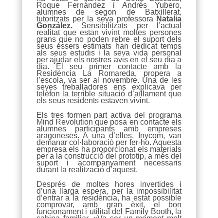
Roque Fernández i Andrés Yubero,
alumnes de segon de Batxillerat,
tutoritzats per la seva professora
Natalia
González.
Sensibilitzats per l’actual
realitat que estan vivint moltes persones
grans que no poden rebre el suport dels
seus éssers estimats han dedicat temps
als seus estudis i la seva vida personal
per ajudar els nostres avis en el seu dia a
dia. El seu primer contacte amb la
Residència La Romareda, propera a
l’escola, va ser al novembre. Una de les
seves treballadores ens explicava per
telèfon la terrible situació d’aïllament que
els seus residents estaven vivint.
Els tres formen part activa del programa
Mind Revolution que posa en contacte els
alumnes participants amb empreses
aragoneses. A una d’elles, Inycom, van
demanar col·laboració per fer-ho. Aquesta
empresa els ha proporcionat els materials
per a la construcció del prototip, a més del
suport i acompanyament necessaris
durant la realització d’aquest.
Després de moltes hores invertides i
d’una llarga espera, per la impossibilitat
d’entrar a la residència, ha estat possible
comprovar, amb gran èxit, el bon
funcionament i utilitat del Family Booth, la