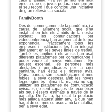
cabina familiar. «Va ser un moment molt
emotiu que els joves portaran sempre en
el seu record i que conclou una iniciativa
de gran rellevància social».
FamilyBooth
Des del començament de la pandèmia, i a
causa de l’aïllament social que s’ha
instal·lat en tots els àmbits de la nostra
societat, les comunicacions per
videoconferència han augmentat de forma
exponencial. Pràcticament totes les
empreses i institucions les han integrat
diàriament en les seves línies de treball.
També les famílies i els amics han usat
diferents plataformes per comunicar-se i
poder veure al menys virtualment. En
aquest escenari, les persones més
afectades i perjudicades per la crisi
sanitària, han estat els nostres avis.
D’una banda, són tecnològicament més
febles, la seva destresa amb les noves
tecnologies és ínfima i la majoria no sap
utilitzar les plataformes de comunicació
«visual», no sent capaços de reconèixer
als seus éssers estimats a través de la
pantalla. De l’altra, ha estat la població
més aïllada aquest últim any, ja que han
hagut de ser més curosos amb la malaltia,
per la seva edat.