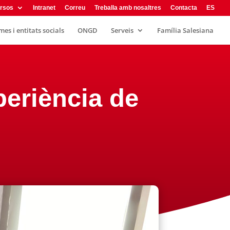
rsos
Intranet
Correu
Treballa amb nosaltres
Contacta
ES
es i entitats socials
ONGD
Serveis
Família Salesiana
periència de