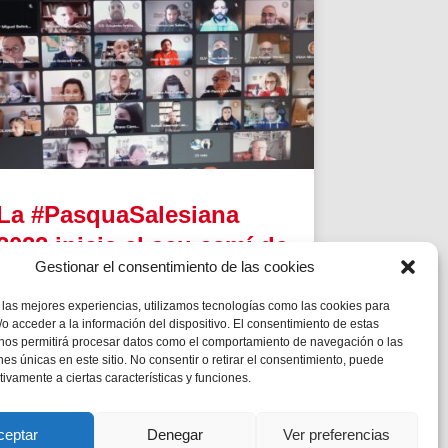
La #PasquaSalesiana
2022 inicia el seu camí de
Gestionar el consentimiento de las cookies
preparació
 las mejores experiencias, utilizamos tecnologías como las cookies para
Tindran lloc durant el mes d’abril.
o acceder a la información del dispositivo. El consentimiento de estas
 nos permitirá procesar datos como el comportamiento de navegación o las
ones únicas en este sitio. No consentir o retirar el consentimiento, puede
tivamente a ciertas características y funciones.
ceptar
Denegar
Ver preferencias