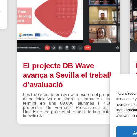
6
El projecte DB Wave
avança a Sevilla el treball
d’avaluació
Para ofrecer
Les trobades ‘peer review’ mesuren el progrés
d’una iniciativa que tindrà un impacte a llarg
almacenar y/
termini en uns 60.000 alumnes i 7.000
tecnologías
professors de Formació Professional de la
identificaci
Unió Europea gràcies al foment de la qualitat i
afectar nega
la inclusió.
A