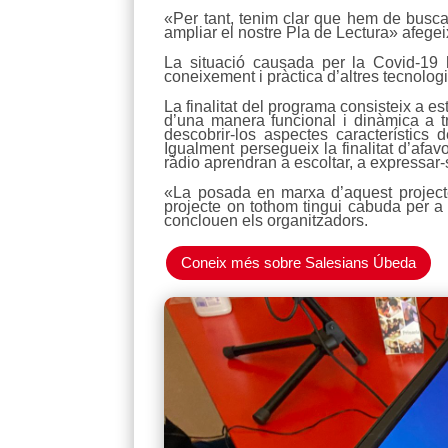
«Per tant, tenim clar que hem de busca
ampliar el nostre Pla de Lectura» afege
La situació causada per la Covid-19 
coneixement i pràctica d’altres tecnolog
La finalitat del programa consisteix a es
d’una manera funcional i dinàmica a tra
descobrir-los aspectes característics d
Igualment persegueix la finalitat d’afav
ràdio aprendran a escoltar, a expressar-
«La posada en marxa d’aquest projecte 
projecte on tothom tingui cabuda per a 
conclouen els organitzadors.
Coneix més sobre Salesians Úbeda