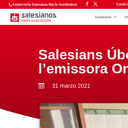
Canal d
Inspectoría Salesiana María Auxiliadora
Salesians
I
Salesians Úbe
l’emissora O
31 marzo 2021
