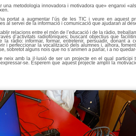
r una metodologia innovadora i motivadora que» enganxi «als a
ixen.
ha portat a augmentar l’ús de les TIC i veure en aquest pro
ies al servei de la informació i comunicació que ajudaran al de
tablir relacions entre el món de l’educació i de la ràdio, treballa
vés d’activitats radiofòniques; buscant objectius que faciliti
e la ràdio: informar, formar, entretenir, persuadir, donant a c
orir i perfeccionar la vocalització dels alumnes i, alhora, fome
se, sobretot alguns nois que no s’animen a parlar, i a no quedar
neix amb la il·lusió de ser un projecte en el qual participi 
expressar-se. Esperem que aquest projecte ampliï la motivació e