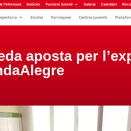
e l’informant
Notícies
Pastoral Juvenil
Galeria
Calendari
Recu
nspectoria
Escoles
Parròquies
Centres Juvenils
Plataform
da aposta per l’ex
ndaAlegre