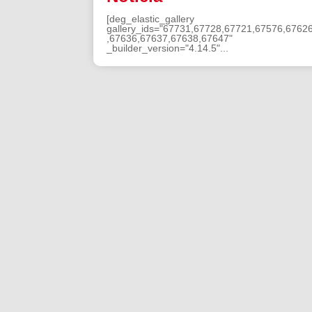
[deg_elastic_gallery
gallery_ids="67731,67728,67721,67576,6762
,67636,67637,67638,67647"
_builder_version="4.14.5"...