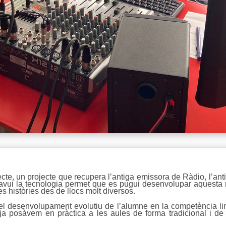
, un projecte que recupera l’antiga emissora de Ràdio, l’anti
avui la tecnologia permet que es pugui desenvolupar aquesta r
s històries des de llocs molt diversos.
el desenvolupament evolutiu de l’alumne en la competència lin
 ja posàvem en pràctica a les aules de forma tradicional i de