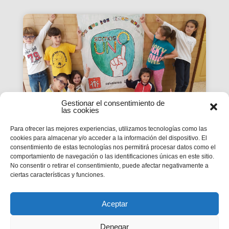
Gestionar el consentimiento de
las cookies
Para ofrecer las mejores experiencias, utilizamos tecnologías como las
cookies para almacenar y/o acceder a la información del dispositivo. El
La Revista SMX 59 hace
consentimiento de estas tecnologías nos permitirá procesar datos como el
comportamiento de navegación o las identificaciones únicas en este sitio.
balance del primer curso de
No consentir o retirar el consentimiento, puede afectar negativamente a
'Somos Uno'
ciertas características y funciones.
La edición 59 de la revista digital SMX hace
balance del primer curso de la Campaña
inspectorial Somos Uno, marcada...
Aceptar
Denegar