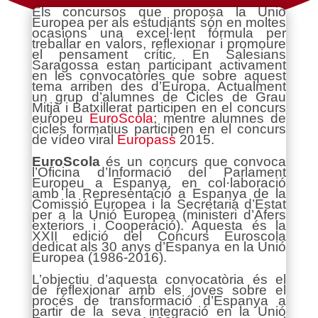
Els concursos que proposa la Unió
Europea per als estudiants són en moltes
ocasions una excel·lent fórmula per
treballar en valors, reflexionar i promoure
el pensament crític. En Salesians
Saragossa estan participant activament
en les convocatòries que sobre aquest
tema arriben des d’Europa. Actualment
un grup d’alumnes de Cicles de Grau
Mitjà i Batxillerat participen en el concurs
europeu
EuroScola
; mentre alumnes de
cicles formatius participen en el concurs
de vídeo viral
Europass
2015.
EuroScola
és un concurs que convoca
l’Oficina d’Informació del Parlament
Europeu a Espanya, en col·laboració
amb la Representació a Espanya de la
Comissió Europea i la Secretaria d’Estat
per a la Unió Europea (ministeri d’Afers
exteriors i Cooperació). Aquesta és la
XXII edició del Concurs Euroscola
dedicat als 30 anys d’Espanya en la Unió
Europea (1986-2016).
L’objectiu d’aquesta convocatòria és el
de reflexionar amb els joves sobre el
procés de transformació d’Espanya a
partir de la seva integració en la Unió