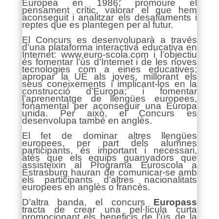
Europea en 1986; promoure el
pensament crític, valorar el que hem
aconseguit i analitzar els desafiaments i
reptes que es plantegen per al futur.
El Concurs es desenvoluparà a través
d’una plataforma interactiva educativa en
Internet: www.euro-scola.com i l’objectiu
és fomentar l’ús d’Internet i de les noves
tecnologies com a eines educatives;
apropar la UE als joves, millorant els
seus coneixements i implicant-los en la
construcció d’Europa; i fomentar
l’aprenentatge de llengües europees,
fonamental per aconseguir una Europa
unida. Per això, el Concurs es
desenvolupa també en anglès.
El fet de dominar altres llengües
europees, per part dels alumnes
participants, és important i necessari,
atès que els equips guanyadors que
assisteixin al Programa Euroscola a
Estrasburg hauran de comunicar-se amb
els participants d’altres nacionalitats
europees en anglès o francès.
D’altra banda, el concurs
Europass
tracta de crear una pel·lícula curta
promocionant els beneficis de l’ús de la