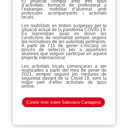
El projecte compta amb tres tipus
d’activitats: formació de professorat a
l’estranger, mobilitat d’alumnat amb
professors acompanyants i activitats
locals.
Les mobilitats es troben suspeses per la
situació actual de la pandèmia COVID-19.
Es reprendran quan es donin les
condicions de normalitat sempre segons
les normatives de les autoritats pertinents.
A partir de l’11 de gener s’iniciarà un
procés de selecció per a aquells/es
alumnes que vulguin participar en aquest
projecte internacional.
Les activitats locals començaran a ser
realitzades a partir del mes de gener de
2021, sempre seguint les mesures de
seguretat davant de la Covid-19, sent la
major part d’elles activitats de tipus
online.
Coneix més sobre Salesians Cartagena