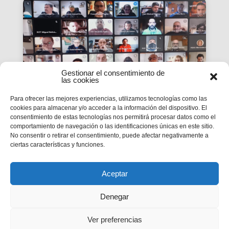
Gestionar el consentimiento de
las cookies
Para ofrecer las mejores experiencias, utilizamos tecnologías como las
cookies para almacenar y/o acceder a la información del dispositivo. El
consentimiento de estas tecnologías nos permitirá procesar datos como el
La #PasquaSalesiana 2022
comportamiento de navegación o las identificaciones únicas en este sitio.
No consentir o retirar el consentimiento, puede afectar negativamente a
inicia el seu camí de
ciertas características y funciones.
preparació
Tindran lloc durant el mes d’abril.
Aceptar
Denegar
Ver preferencias