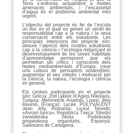
Terra s’enfronta actualment a moltes
amenaces ambientals, i l’escassetat
d’aigua és el problema ambiental més
urgent.
L’objectiu del projecte és fer de l’escola
un lloc en el qual es generi un sentit de
responsabilitat cap a la natura i la seva
conservació entre els estudiants. Les
principals intencions del projecte són:
atreure l’atenció dels nostres estudiants
cap a la ciència i l’ecologia mitjançant el
desenvolupament de les seves habilitats
d’aprenentatge permanent que els
permetran ser crítics i conscients dels
reptes mediambientals d’Europa; crear
una cultura de pensadors sostenibles;
augmentar el seu interès i motivació per
la ciència, la natura, l’ecologia i ciència
en general.
Els centres participants en el projecte
són: Grècia: 2nd Lykeio of Agios Nikolaos,
Turquia: Mehmetcik Anadolu Lisesi, Illes
Reunió (França): Lycée POLYVALENT
Jean Joly, Romania: Liceul Teoretic
«Avram Iancu», República Txeca: Stredni
zemedelska Skola Podebrady
prispevkova organitzés, Espanya:
Salesians de Cartagena.