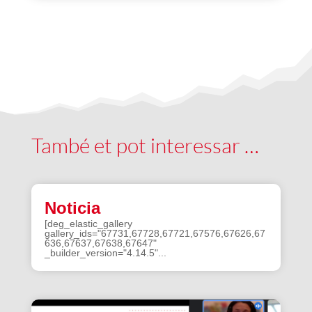
També et pot interessar …
Noticia
[deg_elastic_gallery
gallery_ids="67731,67728,67721,67576,67626,67
636,67637,67638,67647"
_builder_version="4.14.5"...