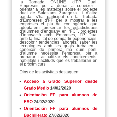
la Jornada ONLINE d’FP Dual
Empreses per a donar a conéixer i
orientar a les mateixes sobre el projecte
dual de Salesians Zaragoza i d’altra
banda, s’ha participat en la Trobada
d’Empreses d’FP per a mostrar a les
empreses el pla de contingència que
adoptarem, presentar les estadístiques
d’alumnes d’enguany en *FCT, projectes
d’innovació amb Empreses, FP Dual
amb la finalitat de compartir experiències,
descobrir tendències laborals, saber les
tecnologies amb les quals treballen i
conéixer de primera mà quin perfil
d’alumne necessita l’empresa, per a
preparar i actualitzar els coneixements,
habilitats i actituds que es treballaran en
el pròxim curs.
Dins de les activitats destaquen:
Acceso a Grado Superior desde
Grado Medio
14/02/2020
Orientación FP para alumnos de
ESO
24/02/2020
Orientación FP para alumnos de
Bachillerato
27/02/2020