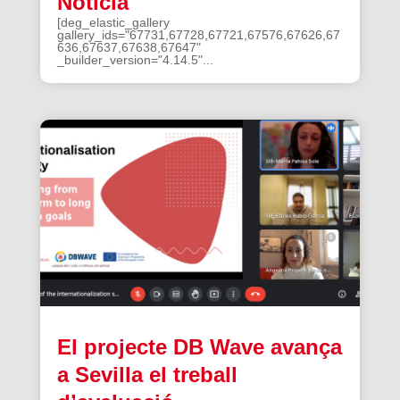
Noticia
[deg_elastic_gallery
gallery_ids="67731,67728,67721,67576,67626,67
636,67637,67638,67647"
_builder_version="4.14.5"...
El projecte DB Wave avança
a Sevilla el treball