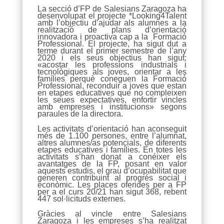
La secció d’FP de Salesians Zaragoza ha
desenvolupat el projecte *Looking4Talent
amb l’objectiu d’ajudar als alumnes a la
realització de plans d’orientació
innovadora i proactiva cap a la Formació
Professional. El projecte, ha sigut dut a
terme durant el primer semestre de l’any
2020 i els seus objectius han sigut:
«acostar les professions industrials i
tecnològiques als joves, orientar a les
famílies perquè coneguen la Formació
Professional, reconduir a joves que estan
en etapes educatives que no compleixen
les seues expectatives, enfortir vincles
amb empreses i institucions» segons
paraules de la directora.
Les activitats d’orientació han aconseguit
més de 1.100 persones, entre l’alumnat,
altres alumnes/as potencials, de diferents
etapes educatives i famílies. En totes les
activitats s’han donat a conéixer els
avantatges de la FP, posant en valor
aquests estudis, el grau d’ocupabilitat que
generen contribuint al progrés social i
econòmic. Les places oferides per a FP
per a el curs 20/21 han sigut 368, rebent
447 sol·licituds externes.
Gràcies al vincle entre Salesians
Zaragoza i les empreses s’ha realitzat