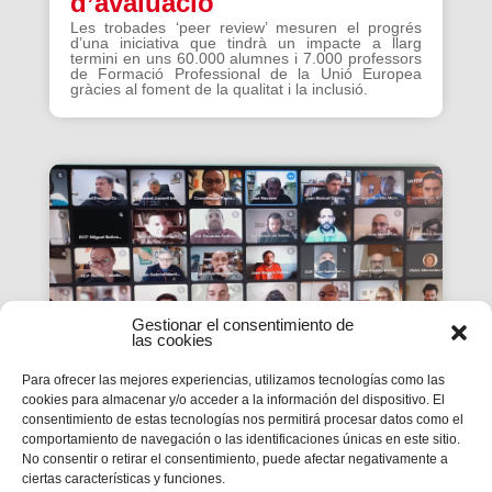
d’avaluació
Les trobades ‘peer review’ mesuren el progrés
d’una iniciativa que tindrà un impacte a llarg
termini en uns 60.000 alumnes i 7.000 professors
de Formació Professional de la Unió Europea
gràcies al foment de la qualitat i la inclusió.
Gestionar el consentimiento de
las cookies
Para ofrecer las mejores experiencias, utilizamos tecnologías como las
cookies para almacenar y/o acceder a la información del dispositivo. El
consentimiento de estas tecnologías nos permitirá procesar datos como el
La #PasquaSalesiana 2022
comportamiento de navegación o las identificaciones únicas en este sitio.
No consentir o retirar el consentimiento, puede afectar negativamente a
inicia el seu camí de
ciertas características y funciones.