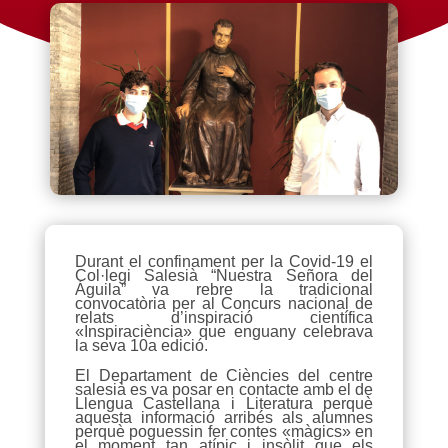
Durant el confinament per la Covid-19 el
Col·legi Salesià “Nuestra Señora del
Águila” va rebre la tradicional
convocatòria per al Concurs nacional de
relats d’inspiració científica
«Inspiraciència» que enguany celebrava
la seva 10a edició.
El Departament de Ciències del centre
salesià es va posar en contacte amb el de
Llengua Castellana i Literatura perquè
aquesta informació arribés als alumnes
perquè poguessin fer contes «màgics» en
el moment tan atípic i insòlit que els