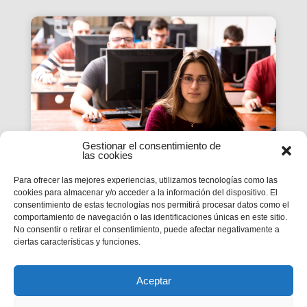
Gestionar el consentimiento de
las cookies
Para ofrecer las mejores experiencias, utilizamos tecnologías como las
La innovació nacional
cookies para almacenar y/o acceder a la información del dispositivo. El
consentimiento de estas tecnologías nos permitirá procesar datos como el
passa per sis centres
comportamiento de navegación o las identificaciones únicas en este sitio.
salesians de FP
No consentir o retirar el consentimiento, puede afectar negativamente a
ciertas características y funciones.
Els centres salesians que imparteixen Formació
Professional han demostrat en la darrera
convocatòria del Ministeri d’Educació la seva
puixança.
Aceptar