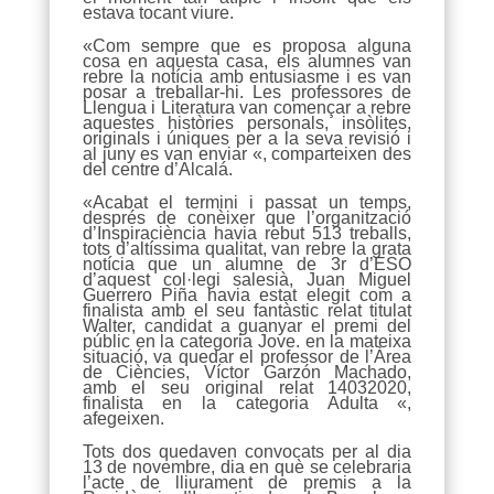
estava tocant viure.
«Com sempre que es proposa alguna
cosa en aquesta casa, els alumnes van
rebre la notícia amb entusiasme i es van
posar a treballar-hi. Les professores de
Llengua i Literatura van començar a rebre
aquestes històries personals, insòlites,
originals i úniques per a la seva revisió i
al juny es van enviar «, comparteixen des
del centre d’Alcalá.
«Acabat el termini i passat un temps,
després de conèixer que l’organització
d’Inspiraciència havia rebut 513 treballs,
tots d’altíssima qualitat, van rebre la grata
notícia que un alumne de 3r d’ESO
d’aquest col·legi salesià, Juan Miguel
Guerrero Piña havia estat elegit com a
finalista amb el seu fantàstic relat titulat
Walter, candidat a guanyar el premi del
públic en la categoria Jove. en la mateixa
situació, va quedar el professor de l’Àrea
de Ciències, Víctor Garzón Machado,
amb el seu original relat 14032020,
finalista en la categoria Adulta «,
afegeixen.
Tots dos quedaven convocats per al dia
13 de novembre, dia en què se celebraria
l’acte de lliurament de premis a la