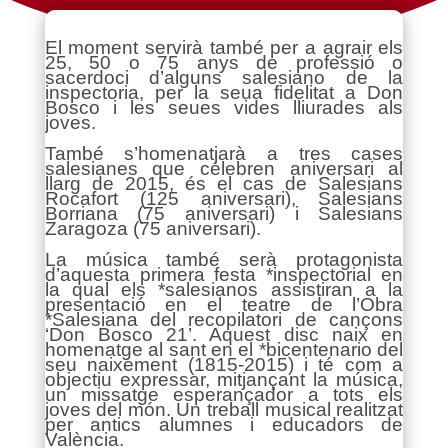
El moment servirà també per a agrair els
25, 50 o 75 anys de professió o
sacerdoci d’alguns salesiano de la
inspectoria, per la seua fidelitat a Don
Bosco i les seues vides lliurades als
joves.
També s’homenatjarà a tres cases
salesianes que celebren aniversari al
llarg de 2015, és el cas de Salesians
Rocafort (125 aniversari), Salesians
Borriana (75 aniversari) i Salesians
Zaragoza (75 aniversari).
La música també serà protagonista
d’aquesta primera festa *inspectorial en
la qual els *salesianos assistiran a la
presentació en el teatre de l’Obra
*Salesiana del recopilatori de cançons
‘Don Bosco 21’. Aquest disc naix en
homenatge al sant en el *bicentenario del
seu naixement (1815-2015) i té com a
objectiu expressar, mitjançant la música,
un missatge esperançador a tots els
joves del món. Un treball musical realitzat
per antics alumnes i educadors de
València.