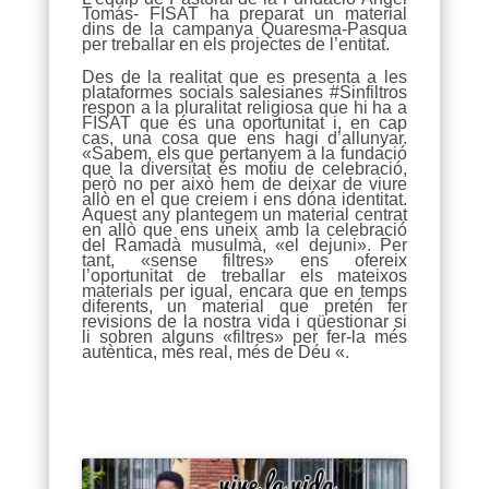
Tomás- FISAT ha preparat un material
dins de la campanya Quaresma-Pasqua
per treballar en els projectes de l’entitat.
Des de la realitat que es presenta a les
plataformes socials salesianes #Sinfiltros
respon a la pluralitat religiosa que hi ha a
FISAT que és una oportunitat i, en cap
cas, una cosa que ens hagi d’allunyar.
«Sabem, els que pertanyem a la fundació
que la diversitat és motiu de celebració,
però no per això hem de deixar de viure
allò en el que creiem i ens dóna identitat.
Aquest any plantegem un material centrat
en allò que ens uneix amb la celebració
del Ramadà musulmà, «el dejuni». Per
tant, «sense filtres» ens ofereix
l’oportunitat de treballar els mateixos
materials per igual, encara que en temps
diferents, un material que pretén fer
revisions de la nostra vida i qüestionar si
li sobren alguns «filtres» per fer-la més
autèntica, més real, més de Déu «.