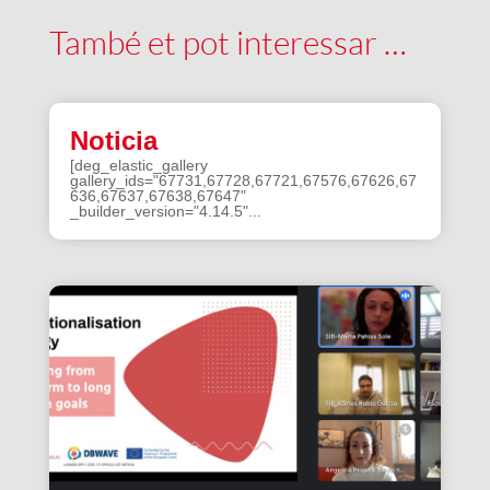
També et pot interessar …
Noticia
[deg_elastic_gallery
gallery_ids="67731,67728,67721,67576,67626,67
636,67637,67638,67647"
_builder_version="4.14.5"...