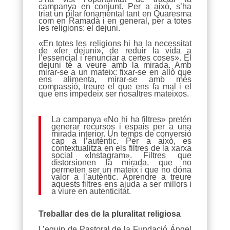
campanya en conjunt. Per a això, s’ha
triat un pilar fonamental tant en Quaresma
com en Ramadà i en general, per a totes
les religions: el dejuni.
«En totes les religions hi ha la necessitat
de «fer dejuni», de reduir la vida a
l’essencial i renunciar a certes coses». El
dejuni té a veure amb la mirada. Amb
mirar-se a un mateix: fixar-se en allò que
ens alimenta, mirar-se amb més
compassió, treure el que ens fa mal i el
que ens impedeix ser nosaltres mateixos.
La campanya «No hi ha filtres» pretén
generar recursos i espais per a una
mirada interior. Un temps de conversió
cap a l’autèntic. Per a això, es
contextualitza en els filtres de la xarxa
social «Instagram». Filtres que
distorsionen la mirada, que no
permeten ser un mateix i que no dóna
valor a l’autèntic. Aprendre a treure
aquests filtres ens ajuda a ser millors i
a viure en autenticitat.
Treballar des de la pluralitat religiosa
L’equip de Pastoral de la Fundació Ángel