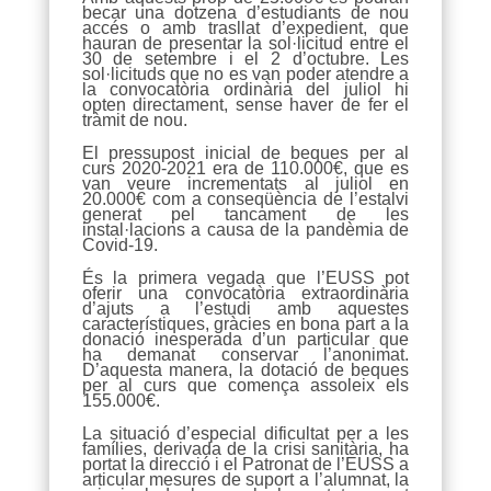
becar una dotzena d’estudiants de nou
accés o amb trasllat d’expedient, que
hauran de presentar la sol·licitud entre el
30 de setembre i el 2 d’octubre. Les
sol·licituds que no es van poder atendre a
la convocatòria ordinària del juliol hi
opten directament, sense haver de fer el
tràmit de nou.
El pressupost inicial de beques per al
curs 2020-2021 era de 110.000€, que es
van veure incrementats al juliol en
20.000€ com a conseqüència de l’estalvi
generat pel tancament de les
instal·lacions a causa de la pandèmia de
Covid-19.
És la primera vegada que l’EUSS pot
oferir una convocatòria extraordinària
d’ajuts a l’estudi amb aquestes
característiques, gràcies en bona part a la
donació inesperada d’un particular que
ha demanat conservar l’anonimat.
D’aquesta manera, la dotació de beques
per al curs que comença assoleix els
155.000€.
La situació d’especial dificultat per a les
famílies, derivada de la crisi sanitària, ha
portat la direcció i el Patronat de l’EUSS a
articular mesures de suport a l’alumnat, la