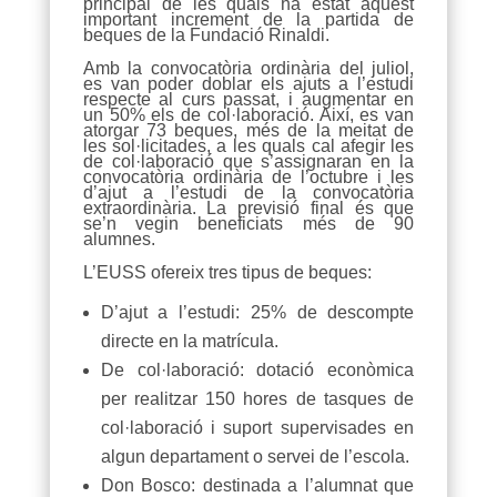
principal de les quals ha estat aquest
important increment de la partida de
beques de la Fundació Rinaldi.
Amb la convocatòria ordinària del juliol,
es van poder doblar els ajuts a l’estudi
respecte al curs passat, i augmentar en
un 50% els de col·laboració. Així, es van
atorgar 73 beques, més de la meitat de
les sol·licitades, a les quals cal afegir les
de col·laboració que s’assignaran en la
convocatòria ordinària de l’octubre i les
d’ajut a l’estudi de la convocatòria
extraordinària. La previsió final és que
se’n vegin beneficiats més de 90
alumnes.
L’EUSS ofereix tres tipus de beques:
D’ajut a l’estudi: 25% de descompte
directe en la matrícula.
De col·laboració: dotació econòmica
per realitzar 150 hores de tasques de
col·laboració i suport supervisades en
algun departament o servei de l’escola.
Don Bosco: destinada a l’alumnat que