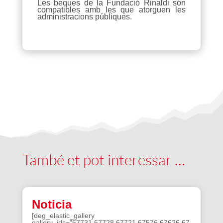
Les beques de la Fundació Rinaldi són
compatibles amb les que atorguen les
administracions públiques.
També et pot interessar …
Noticia
[deg_elastic_gallery
gallery_ids="67731,67728,67721,67576,67626,67