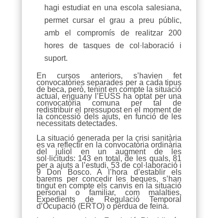
hagi estudiat en una escola salesiana,
permet cursar el grau a preu públic,
amb el compromís de realitzar 200
hores de tasques de col·laboració i
suport.
En cursos anteriors, s’havien fet
convocatòries separades per a cada tipus
de beca, però, tenint en compte la situació
actual, enguany l’EUSS ha optat per una
convocatòria comuna per tal de
redistribuir el pressupost en el moment de
la concessió dels ajuts, en funció de les
necessitats detectades.
La situació generada per la crisi sanitària
es va reflectir en la convocatòria ordinària
del juliol en un augment de les
sol·licituds: 143 en total, de les quals, 81
per a ajuts a l’estudi, 53 de col·laboració i
9 Don Bosco. A l’hora d’establir els
barems per concedir les beques, s’han
tingut en compte els canvis en la situació
personal o familiar, com malalties,
Expedients de Regulació Temporal
d’Ocupació (ERTO) o pèrdua de feina.