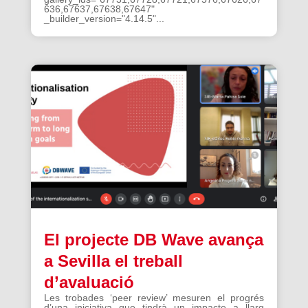
636,67637,67638,67647"
_builder_version="4.14.5"...
El projecte DB Wave avança
a Sevilla el treball
d’avaluació
Les trobades ‘peer review’ mesuren el progrés
d’una iniciativa que tindrà un impacte a llarg