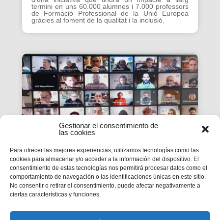
termini en uns 60.000 alumnes i 7.000 professors
de Formació Professional de la Unió Europea
gràcies al foment de la qualitat i la inclusió.
Gestionar el consentimiento de
las cookies
Para ofrecer las mejores experiencias, utilizamos tecnologías como las
cookies para almacenar y/o acceder a la información del dispositivo. El
consentimiento de estas tecnologías nos permitirá procesar datos como el
La #PasquaSalesiana 2022
comportamiento de navegación o las identificaciones únicas en este sitio.
No consentir o retirar el consentimiento, puede afectar negativamente a
inicia el seu camí de
ciertas características y funciones.
preparació
Tindran lloc durant el mes d’abril.