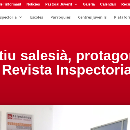
e l’informant
Notícies
Pastoral Juvenil
Galeria
Calendari
Recu
nspectoria
Escoles
Parròquies
Centres Juvenils
Plataform
tiu salesià, protago
 Revista Inspectori