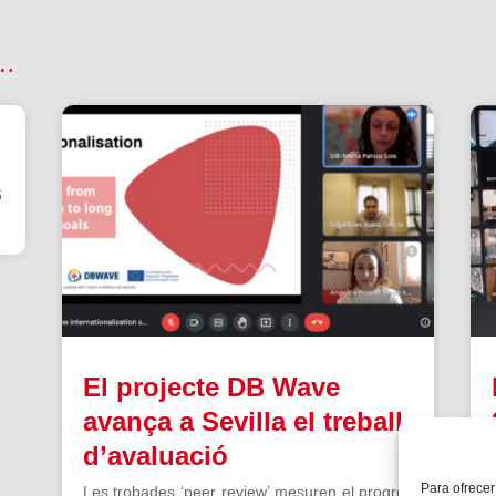
 …
6
El projecte DB Wave
avança a Sevilla el treball
d’avaluació
Para ofrecer
Les trobades ‘peer review’ mesuren el progrés