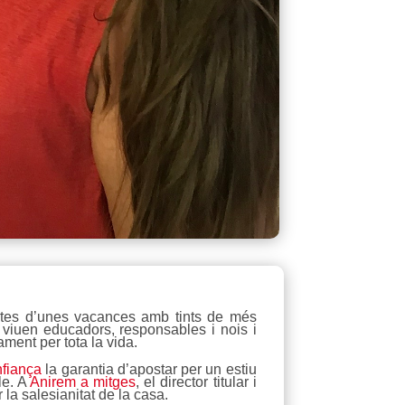
portes d’unes vacances amb tints de més
viuen educadors, responsables i nois i
ament per tota la vida.
fiança
la garantia d’apostar per un estiu
le. A
Anirem a mitges
, el director titular i
la salesianitat de la casa.