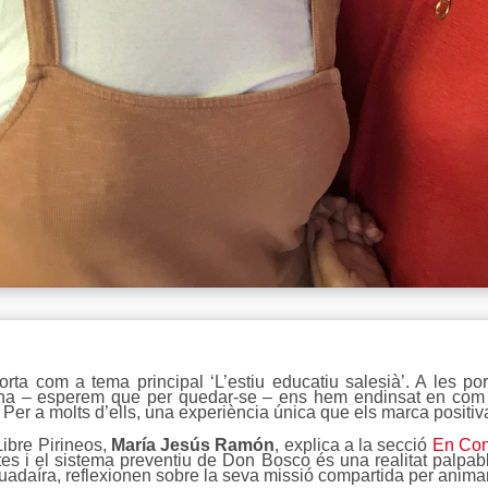
orta com a tema principal ‘L’estiu educatiu salesià’. A les 
 torna – esperem que per quedar-se – ens hem endinsat en com 
. Per a molts d’ells, una experiència única que els marca positiv
Libre Pirineos,
María Jesús Ramón
, explica a la secció
En Con
tes i el sistema preventiu de Don Bosco és una realitat palpab
adaíra, reflexionen sobre la seva missió compartida per animar 