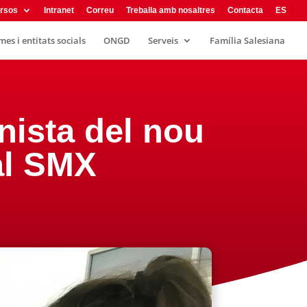
rsos
Intranet
Correu
Treballa amb nosaltres
Contacta
ES
es i entitats socials
ONGD
Serveis
Família Salesiana
nista del nou
al SMX