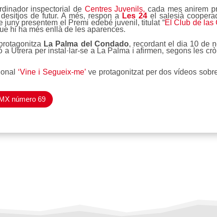
rdinador inspectorial de
Centres Juvenils,
cada mes anirem pre
desitjos de futur. A més, respon a
Les 24
el salesià coopera
 juny presentem el Premi edebé juvenil, titulat “
El Club de las
que hi ha més enllà de les aparences.
protagonitza
La Palma del Condado
, recordant el dia 10 de 
a Utrera per instal·lar-se a
La Palma i afirmen, segons les cròn
ional
‘Vine i Segueix-me’
ve protagonitzat per dos vídeos sobre
l SMX número 69