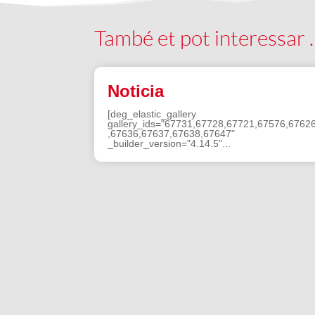
També et pot interessar
Noticia
[deg_elastic_gallery
gallery_ids="67731,67728,67721,67576,6762
,67636,67637,67638,67647"
_builder_version="4.14.5"...