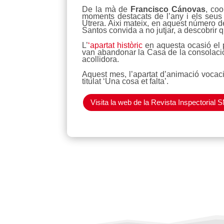
De la mà de
Francisco Cánovas
, coo
moments destacats de l’any i els seus 
Utrera. Aixi mateix, en aquest número de
Santos convida a no jutjar, a descobrir 
L’
‘apartat històric
en aquesta ocasió el 
van abandonar la Casa de la consolació 
acollidora.
Aquest mes, l’apartat d’animació vocac
titulat ‘Una cosa et falta’.
Visita la web de la Revista Inspectoria