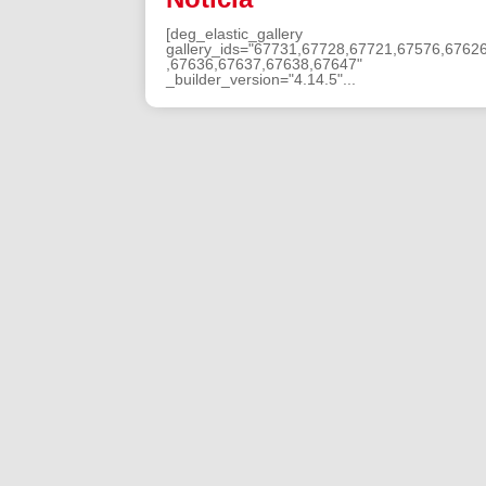
[deg_elastic_gallery
gallery_ids="67731,67728,67721,67576,6762
,67636,67637,67638,67647"
_builder_version="4.14.5"...