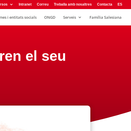
rsos
Intranet
Correu
Treballa amb nosaltres
Contacta
ES
es i entitats socials
ONGD
Serveis
Família Salesiana
ren el seu