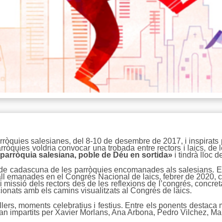
arròquies salesianes, del 8-10 de desembre de 2017, i inspirat
ròquies voldria convocar una trobada entre rectors i laics, d
parròquia salesiana, poble de Déu en sortida»
i tindrà lloc d
ics de cadascuna de les parròquies encomanades als salesians. El
treball emanades en el Congrés Nacional de laics, febrer de 2020, c
 i missió dels rectors des de les reflexions de l’congrés, concreta
acionats amb els camins visualitzats al Congrés de laics.
ers, moments celebratius i festius. Entre els ponents destaca
an impartits per Xavier Morlans, Ana Arbona, Pedro Vilchez, Man