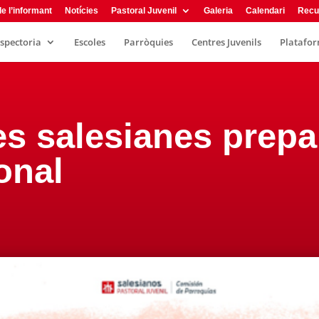
e l’informant
Notícies
Pastoral Juvenil
Galeria
Calendari
Recu
nspectoria
Escoles
Parròquies
Centres Juvenils
Plataform
s salesianes prepa
onal