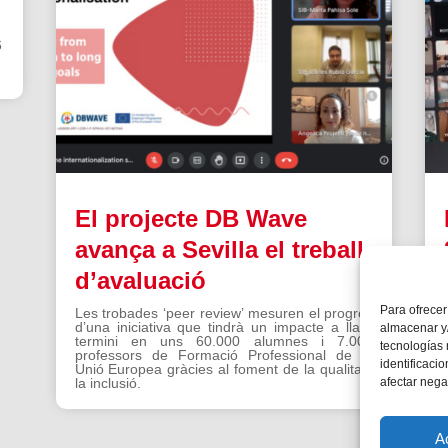
6
El projecte DB Wave
avança a Sevilla el treball
d’avaluació
Para ofrecer
Les trobades ‘peer review’ mesuren el progrés
d’una iniciativa que tindrà un impacte a llarg
almacenar y/
termini en uns 60.000 alumnes i 7.000
tecnologías
professors de Formació Professional de la
identificaci
Unió Europea gràcies al foment de la qualitat i
la inclusió.
afectar nega
A