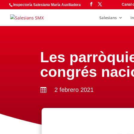
Canal d
Inspectoría Salesiana María Auxiliadora
Salesians
I
Les parròquie
congrés naci
2 febrero 2021
