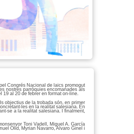
s pel Congrés Nacional de laics promogut
e les nostres parròquies encomanades als
el 19 al 20 de febrer en format on-line.
s objectius de la trobada són, en primer
oncretant-les en la realitat salesiana. En
nt-se a la realitat salesiana. I finalment,
 monsenyor Toni Vadell, Miguel A. García
uel Olid, Myrian Navarro, Alvaro Ginel i