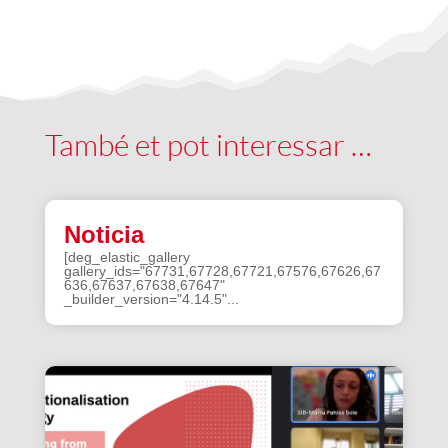
També et pot interessar …
Noticia
[deg_elastic_gallery
gallery_ids="67731,67728,67721,67576,67626,67
636,67637,67638,67647"
_builder_version="4.14.5"...