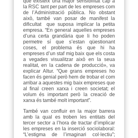
que existeix una major sensibilitat cap a
la RSC tant per part de les empreses com
de l’Administració pública. No obstant
això, també van posar de manifest la
dificultat que suposa implicar la petita
empresa. “En general aquelles empreses
d’una certa grandària que li ho poden
permetre sí que s’estan qüestionant
coses, el problema és que hi ha
empreses d’un staf mig baix que els costa
a vegades visualitzar això en la seua
realitat, en la cadena de producció», va
explicar Altur. “Que grans empreses ho
facen és genial però hem de trobar el com
arribar a aquestes mig baix empreses que
al final creen xarxa i creen societat; el
volum és important però la creació de
xarxa és també molt important”.
També van confluir en la major barrera
amb la qual es troben les entitats del
tercer sector a l’hora de tractar d’implicar
les empreses en la inserció sociolaboral:
“L’estigma de l’imaginari col·lectiu”;