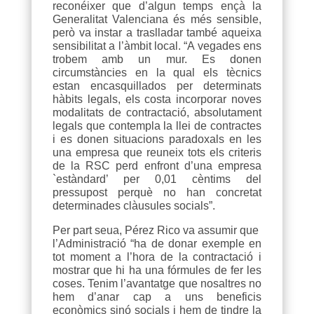
reconéixer que d’algun temps ençà la
Generalitat Valenciana és més sensible,
però va instar a traslladar també aqueixa
sensibilitat a l’àmbit local. “A vegades ens
trobem amb un mur. Es donen
circumstàncies en la qual els tècnics
estan encasquillados per determinats
hàbits legals, els costa incorporar noves
modalitats de contractació, absolutament
legals que contempla la llei de contractes
i es donen situacions paradoxals en les
una empresa que reuneix tots els criteris
de la RSC perd enfront d’una empresa
`estàndard’ per 0,01 cèntims del
pressupost perquè no han concretat
determinades clàusules socials”.
Per part seua, Pérez Rico va assumir que
l’Administració “ha de donar exemple en
tot moment a l’hora de la contractació i
mostrar que hi ha una fórmules de fer les
coses. Tenim l’avantatge que nosaltres no
hem d’anar cap a uns beneficis
econòmics sinó socials i hem de tindre la