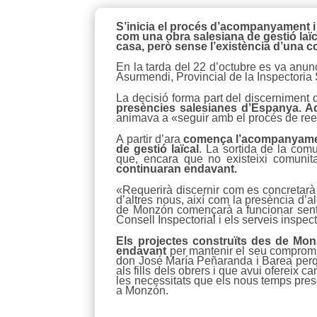
S’inicia el procés d’acompanyament i
com una obra salesiana de gestió laïc
casa, però sense l’existència d’una com
En la tarda del 22 d’octubre es va anun
Asurmendi, Provincial de la Inspectoria 
La decisió forma part del discerniment du
presències salesianes d’Espanya. A
animava a «seguir amb el procés de rees
A partir d’ara
comença l’acompanyament
de gestió laïcal
. La sortida de la comu
que, encara que no existeixi comunitat
continuaran endavant.
«Requerirà discernir com es concretarà l
d’altres nous, així com la presència d
de Monzón començarà a funcionar sent 
Consell Inspectorial i els serveis inspe
Els projectes construïts des de Monz
endavant
per mantenir el seu compromís
don José María Peñaranda i Barea perqu
als fills dels obrers i que avui ofereix
les necessitats que els nous temps prese
a Monzón.