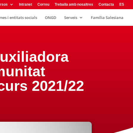
rsos
Intranet
Correu
Treballa amb nosaltres
Contacta
ES
es i entitats socials
ONGD
Serveis
Família Salesiana
uxiliadora
munitat
 curs 2021/22