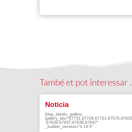
També et pot interessar
Noticia
[deg_elastic_gallery
gallery_ids="67731,67728,67721,67576,6762
,67636,67637,67638,67647"
_builder_version="4.14.5"...