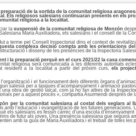
 preparació de la sortida de la comunitat religiosa aragone
al. Els religiosos salesians continuaran presents en els pro
unitat religiosa a la localitat.
ciar la
suspensió de la comunitat religiosa de Monzón
despr
Salesiana Maria Auxiliadora, els salesians i el consell de la Co
t a terme pel Consell Inspectorial dins el context de revitalitz
questa complexa decisió compta amb les orientacions del
tructuració i disseny de les presències de la Inspectoria Sales
 i la preparació perquè en el curs 2021/22 la casa comenc
nitat religiosa serà comunicada a les diferents autoritats ecle
 resident a la localitat a partir del pròxim curs,
els projec
’organització i el funcionament dels diferents òrgans d’animaci
’algun salesià per a tasques d’acompanyament i animació pastor
una obra de gestió laïcal, com ja ho fan altres de la Inspec
ctorials per a aquest procés «, compartia Asurmendi després de l
ón per la comunitat salesiana al costat dels seglars al 
 amb l’educació i evangelització de les futures generacions. U
è els salesians es fessin càrrec d’una escola d’ensenyament e
 camins de futur als joves. Una presència salesiana que seguirà 
nten amb la guia de Maria Auxiliadora i el treball de totes les