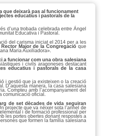
sa que deixarà pas al funcionament
jectes educatius i pastorals de la
és d’una trobada celebrada entre Ángel
munitat Educativa i Pastoral.
ació del carisma iniciat el 2014 per a les
 Rector Major de la Congregació
que
iana Maria Auxiliadora».
i a funcionar com una obra salesiana
siàstiques i civils aragoneses destacant
tes educatius i pastorals de la casa
ó i gestió que ja existeixen o la creació
al. D’aquesta manera, la casa salesiana
toria. Compteu amb l’acompanyament del
a comunicació oficial.
llarg de set dècades de vida seguiran
n projecte que va néixer sota l’anhel de
lemental i de formació professional per
amb les portes obertes donant respostes a
 persones que formen la família salesiana