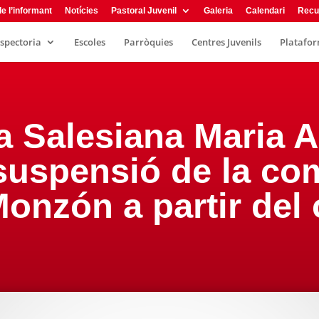
e l’informant
Notícies
Pastoral Juvenil
Galeria
Calendari
Recu
nspectoria
Escoles
Parròquies
Centres Juvenils
Plataform
a Salesiana Maria A
suspensió de la co
Monzón a partir del