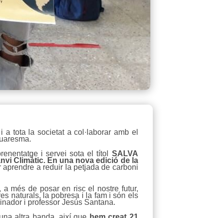
 a tota la societat a col·laborar amb el
Quaresma.
renentatge i servei sota el títol
SALVA
vi Climàtic. En una nova edició de la
prendre a reduir la petjada de carboni
 a més de posar en risc el nostre futur,
 naturals, la pobresa i la fam i són els
dinador i professor Jesús Santana.
una altra banda, així que
hem creat 21