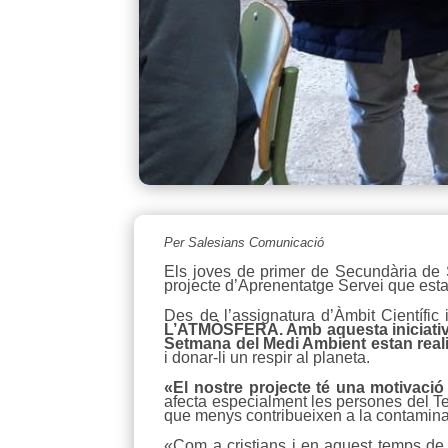
Per Salesians Comunicació
Els joves de primer de Secundària de Sa
projecte d’Aprenentatge Servei que est
Des de l’assignatura d’Àmbit Científic i
L’ATMÒSFERA. Amb aquesta iniciativa 
Setmana del Medi Ambient estan realit
i donar-li un respir al planeta.
«El nostre projecte té una motivació
afecta especialment les persones del Te
que menys contribueixen a la contaminac
«Com a cristians i en aquest temps de 