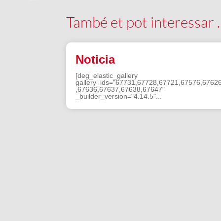
També et pot interessar
Noticia
[deg_elastic_gallery
gallery_ids="67731,67728,67721,67576,6762
,67636,67637,67638,67647"
_builder_version="4.14.5"...