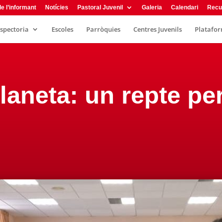
e l’informant
Notícies
Pastoral Juvenil
Galeria
Calendari
Recu
nspectoria
Escoles
Parròquies
Centres Juvenils
Plataform
laneta: un repte pe