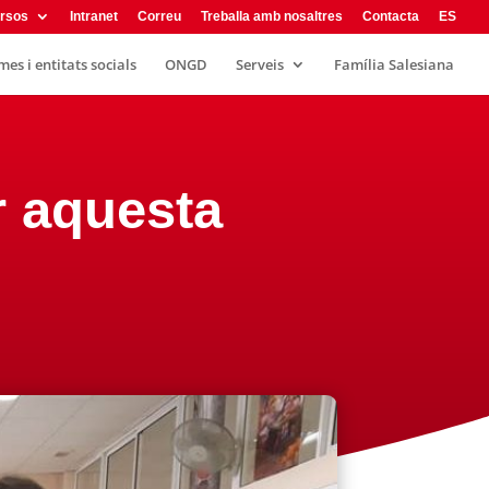
rsos
Intranet
Correu
Treballa amb nosaltres
Contacta
ES
es i entitats socials
ONGD
Serveis
Família Salesiana
r aquesta