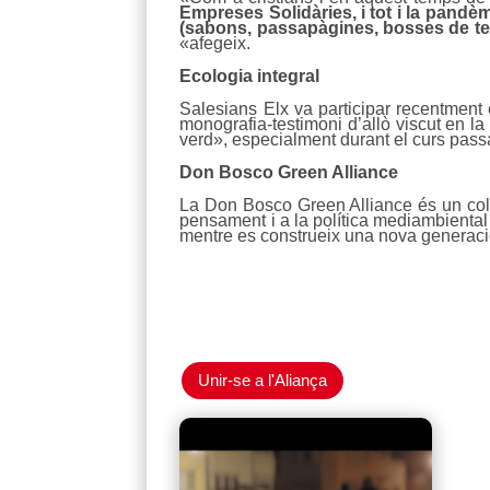
Empreses Solidàries, i tot i la pand
(sabons, passapàgines, bosses de tel
«afegeix.
Ecologia integral
Salesians Elx va participar recentment
monografia-testimoni d’allò viscut en l
verd», especialment durant el curs pas
Don Bosco Green Alliance
La Don Bosco Green Alliance és un col·l
pensament i a la política mediambiental 
mentre es construeix una nova generaci
Unir-se a l'Aliança