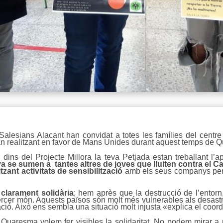
lesians Alacant han convidat a totes les famílies del centre i
an realitzant en favor de Mans Unides durant aquest temps de 
 dins del Projecte Millora la teva Petjada estan treballant l’ap
se sumen a tantes altres de joves que lluiten contra el Can
zant activitats de sensibilització
amb els seus companys per a
 clarament solidària
; hem après que la destrucció de l’entorn,
rcer món. Aquests països són molt més vulnerables als desastres
ió. Això ens sembla una situació molt injusta «explica el coor
Quaresma volem fer visibles la solidaritat. No podem mirar a 