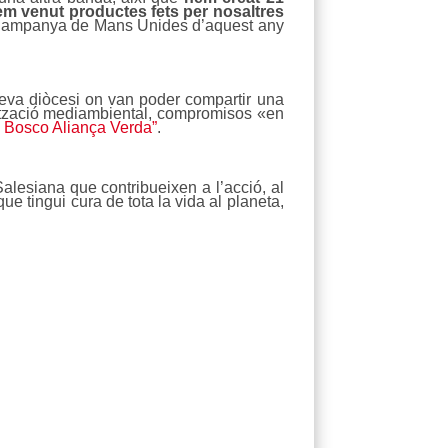
em venut productes fets per nosaltres
 Campanya de Mans Unides d’aquest any
seva diòcesi on van poder compartir una
ilització mediambiental, compromisos «en
 Bosco Aliança Verda”
.
alesiana que contribueixen a l’acció, al
e tingui cura de tota la vida al planeta,