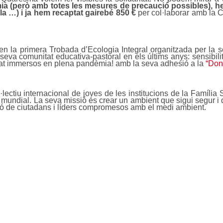
èmia (però amb totes les mesures de precaució possibles), h
a …) i ja hem recaptat gairebé 850 €
per col·laborar amb la
 en la primera Trobada d’Ecologia Integral organitzada per la 
a seva comunitat educativa-pastoral en els últims anys: sensib
sat immersos en plena pandèmia! amb la seva adhesió a la
“Don
ectiu internacional de joves de les institucions de la Família S
mundial. La seva missió és crear un ambient que sigui segur i qu
ó de ciutadans i líders compromesos amb el medi ambient.