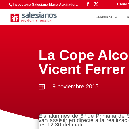
Canal d
Inspectoría Salesiana María Auxiliadora
Salesians
I
La Cope Alcoi
Vicent Ferrer
9 noviembre 2015

Els alumnes de 6º de Primària de S
van assistir en directe a la realitz
les 12:30 del matí.