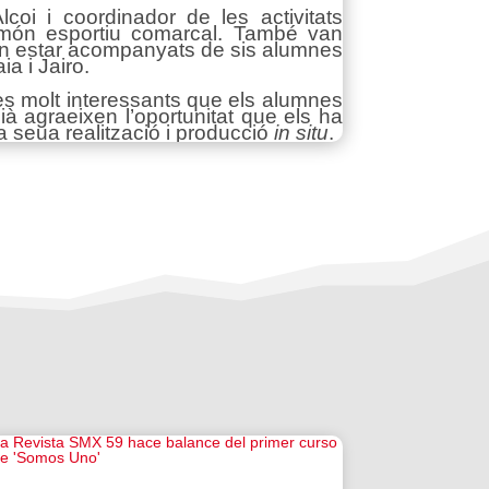
lcoi i coordinador de les activitats
el món esportiu comarcal. També van
 Van estar acompanyats de sis alumnes
a i Jairo.
ies molt interessants que els alumnes
ià agraeixen l’oportunitat que els ha
a seua realització i producció
in situ
.