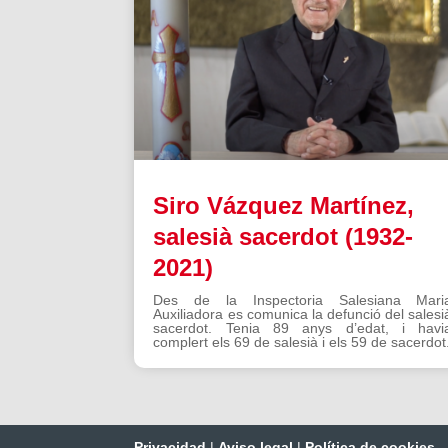
Siro Vázquez Martínez,
salesià sacerdot (1932-
2021)
Des de la Inspectoria Salesiana Mari
Auxiliadora es comunica la defunció del salesi
sacerdot. Tenia 89 anys d’edat, i havi
complert els 69 de salesià i els 59 de sacerdot
Privacidad
|
Aviso legal
|
Política de cookies