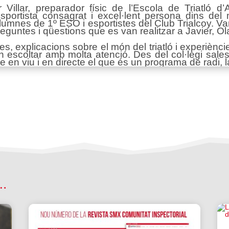
 Villar, preparador físic de l’Escola de Triatló d’A
 esportista consagrat i excel·lent persona dins d
, alumnes de 1º ESO i esportistes del Club Trialcoy.
eguntes i qüestions que es van realitzar a Javier, Olai
es, explicacions sobre el món del triatló i experiènc
an escoltar amb molta atenció. Des del col·legi sales
 en viu i en directe el que és un programa de radi, l
 …