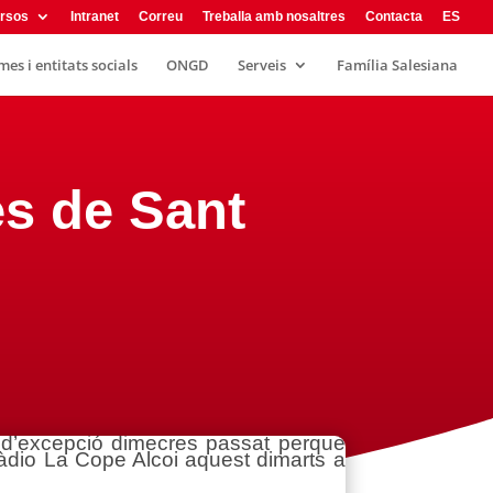
rsos
Intranet
Correu
Treballa amb nosaltres
Contacta
ES
es i entitats socials
ONGD
Serveis
Família Salesiana
es de Sant
s d’excepció dimecres passat perquè
 ràdio La Cope Alcoi aquest dimarts a