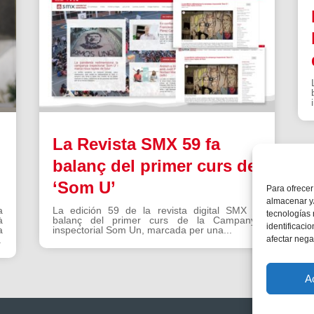
La Revista SMX 59 fa
balanç del primer curs de
‘Som U’
Para ofrecer
almacenar y/
a
La edición 59 de la revista digital SMX fa
tecnologías
à
balanç del primer curs de la Campanya
identificaci
a
inspectorial Som Un, marcada per una...
afectar nega
.
A