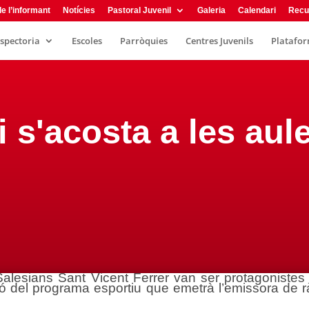
e l’informant
Notícies
Pastoral Juvenil
Galeria
Calendari
Recu
nspectoria
Escoles
Parròquies
Centres Juvenils
Plataform
 s'acosta a les aul
alesians Sant Vicent Ferrer van ser protagoniste
ació del programa esportiu que emetrà l’emissora de