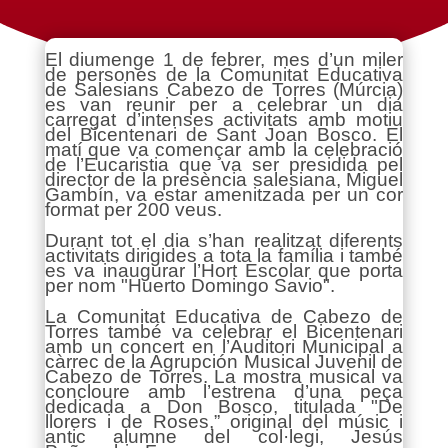
El diumenge 1 de febrer, mes d’un miler
de persones de la Comunitat Educativa
de Salesians Cabezo de Torres (Múrcia)
es van reunir per a celebrar un dia
carregat d’intenses activitats amb motiu
del Bicentenari de Sant Joan Bosco. El
matí que va començar amb la celebració
de l’Eucaristia que va ser presidida pel
director de la presència salesiana, Miguel
Gambín, va estar amenitzada per un cor
format per 200 veus.
Durant tot el dia s’han realitzat diferents
activitats dirigides a tota la família i també
es va inaugurar l’Hort Escolar que porta
per nom "Huerto Domingo Savio".
La Comunitat Educativa de Cabezo de
Torres també va celebrar el Bicentenari
amb un concert en l’Auditori Municipal a
càrrec de la Agrupción Musical Juvenil de
Cabezo de Torres. La mostra musical va
concloure amb l’estrena d’una peça
dedicada a Don Bosco, titulada "De
llorers i de Roses,” original del músic i
antic alumne del col·legi, Jesús