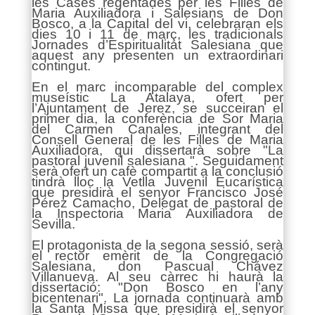
les Cases regentades per les Filles de
Maria Auxiliadora i Salesians de Don
Bosco, a la Capital del vi, celebraran els
dies 10 i 11 de març, les tradicionals
Jornades d’Espiritualitat Salesiana que
aquest any presenten un extraordinari
contingut.
En el marc incomparable del complex
museístic La Atalaya, ofert per
l’Ajuntament de Jerez, se succeiran el
primer dia, la conferència de Sor Maria
del Carmen Canales, integrant del
Consell General de les Filles de Maria
Auxiliadora, qui dissertarà sobre "La
pastoral juvenil salesiana ". Seguidament
serà ofert un cafè compartit a la conclusió
tindrà lloc la Vetlla Juvenil Eucarística
que presidirà el senyor Francisco José
Pérez Camacho, Delegat de pastoral de
la Inspectoria Maria Auxiliadora de
Sevilla.
El protagonista de la segona sessió, serà
el rector emèrit de la Congregació
Salesiana, don Pascual Chávez
Villanueva. Al seu càrrec hi haurà la
dissertació: "Don Bosco en l’any
bicentenari". La jornada continuarà amb
la Santa Missa que presidirà el senyor