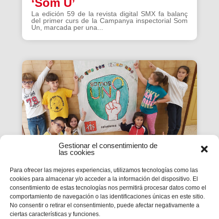
‘Som U’
La edición 59 de la revista digital SMX fa balanç
del primer curs de la Campanya inspectorial Som
Un, marcada per una...
Gestionar el consentimiento de
las cookies
Para ofrecer las mejores experiencias, utilizamos tecnologías como las
cookies para almacenar y/o acceder a la información del dispositivo. El
La Revista SMX 59 hace
consentimiento de estas tecnologías nos permitirá procesar datos como el
comportamiento de navegación o las identificaciones únicas en este sitio.
balance del primer curso de
No consentir o retirar el consentimiento, puede afectar negativamente a
'Somos Uno'
ciertas características y funciones.