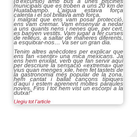
(d’excursió) amb bus a unes piscines
municipals que es troben a uns 20 km de
Huatabampo. L’aigua esta
v
a força
calenta i el sol brillava amb força,
i malgrat que ens vam posar protecció,
ens vam cremar. Vam ensenyar a nedar
a uns quants nens i nenes que, per cert,
es banyen vestits. Vam jugar a fer curses
de relleus, a saltar de maneres diferents,
a esquitxar-nos… Va ser un gran dia.
Tenim altres anècdotes per explicar que
ens fan «sentir» una mica mexicans. Ja
ens hem
enxilat
, verb que fan servir aquí
per descriure la sensació «extrema» que
vius quan menges xile, hem fet tastets de
la gastronomia
més popular de la zona,
hem cantat i ballat cançons típiques
d’aquí i estem aprenent moltes paraules
noves. Fins I tot hem vist un escorpí a la
dutxa!
”
Llegiu tot l’article