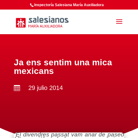
Inspectoría Salesiana María Auxiliadora
Ja ens sentim una mica
mexicans
29 julio 2014

“
El divendres passat vam anar de
paseo