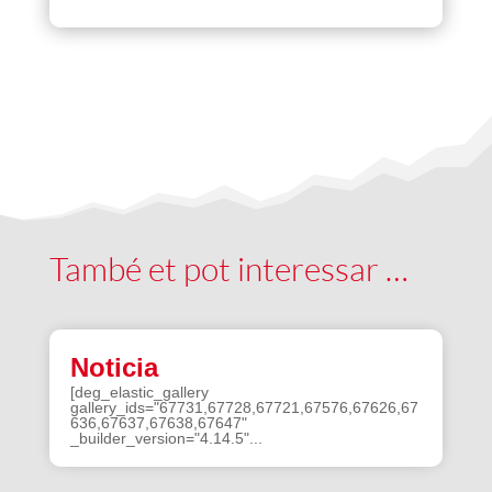
També et pot interessar …
Noticia
[deg_elastic_gallery
gallery_ids="67731,67728,67721,67576,67626,67
636,67637,67638,67647"
_builder_version="4.14.5"...