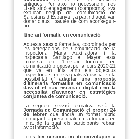
antigues. Per això no necessitem més
Likes sinó engagement (compromís) «va
explicar l’equip de comunicació de
Salesians d’Espanya i, a partir d’aquí, van
donar claus i pautes de com aconseguir-
ho.
Itinerari formatiu en comunicació
Aquesta sessió formativa, coordinada per
les delegacions de Comunicació de la
Inspectoria Maria Auxiliadora i la
Inspectoria Santiago el Mayor, està
immersa en l’Itinerari formatiu en
comunicació proposat per al curs 2020-21
que va en línia amb els objectius
inspectorials, en els quals s’insistia en la
possibilitat d’
adaptar una proposta
d’itineraris formatius en comunicació
davant el nou escenari digital i en la
necessitat d’avançar en estratègies
conjuntes de comunicació.
La següent sessió formativa serà la
Jornada de Comunicació el proper 24
de febrer
que tindrà un format híbrid
conjugant la presencialitat i la trobada en
línia, de la qual els participants rebran
aviat informació.
Totes
les sesions es desenvolupen a