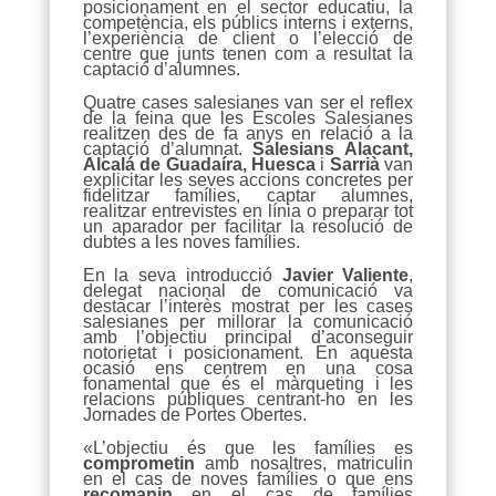
posicionament en el sector educatiu, la
competència, els públics interns i externs,
l’experiència de client o l’elecció de
centre que junts tenen com a resultat la
captació d’alumnes.
Quatre cases salesianes van ser el reflex
de la feina que les Escoles Salesianes
realitzen des de fa anys en relació a la
captació d’alumnat.
Salesians Alacant,
Alcalá de Guadaíra, Huesca
i
Sarrià
van
explicitar les seves accions concretes per
fidelitzar famílies, captar alumnes,
realitzar entrevistes en línia o preparar tot
un aparador per facilitar la resolució de
dubtes a les noves famílies.
En la seva introducció
Javier Valiente
,
delegat nacional de comunicació va
destacar l’interès mostrat per les cases
salesianes per millorar la comunicació
amb l’objectiu principal d’aconseguir
notorietat i posicionament. En aquesta
ocasió ens centrem en una cosa
fonamental que és el màrqueting i les
relacions públiques centrant-ho en les
Jornades de Portes Obertes.
«L’objectiu és que les famílies es
comprometin
amb nosaltres, matriculin
en el cas de noves famílies o que ens
recomanin
en el cas de famílies