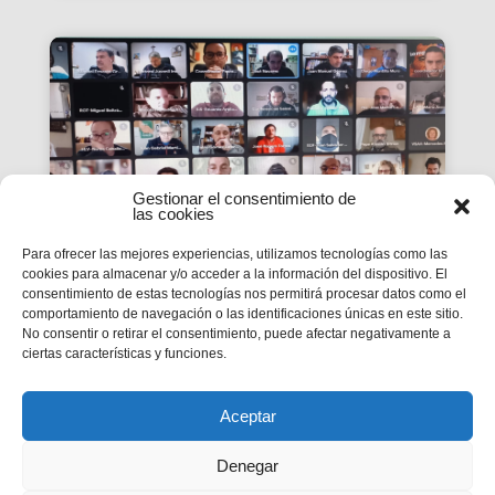
Gestionar el consentimiento de
las cookies
Para ofrecer las mejores experiencias, utilizamos tecnologías como las
cookies para almacenar y/o acceder a la información del dispositivo. El
consentimiento de estas tecnologías nos permitirá procesar datos como el
La #PasquaSalesiana 2022
comportamiento de navegación o las identificaciones únicas en este sitio.
No consentir o retirar el consentimiento, puede afectar negativamente a
inicia el seu camí de
ciertas características y funciones.
preparació
Tindran lloc durant el mes d’abril.
Aceptar
Denegar