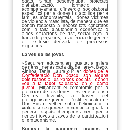
edats. S’han desenvolupat projectes
d’alfabetització, formació i
acompanyament, d’inserció sociolaboral
específics per a dones i d’acollida per a
famílies monomarentals i dones víctimes
de violència masclista, de manera que es
donen resposta a necessitats concretes
com la falta d’autonomia econòmica o
altres situacions de risc social com la
tracta de persones, la violència de gènere
o l’exclusió derivada de processos
migratoris.
La veu de les joves
«Seguirem educant en igualtat a milers
de nens i nenes cada dia de l’any». Bego,
Ainhoa, Tania, Laura o Pilar,
dones de la
Confederació Don Bosco, son alguns
dels rostres a les xarxes socials i donen
veu a la labor salesiana en el camp
juvenil.
Mitjançant el compromís per la
promoció de les dones, les federacions i
Centres Juvenils, a través del
protagonisme juvenil i l’estil educatiu de
Don Bosco, vetllen sobre l’eliminació la
violència de gènere, fomentar la igualtat i
generar espais d’empoderament per a
nenes i joves a través de la participació i
el protagonisme.
Superar la pandèmia gràcies a