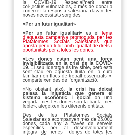
la COVID-19, especialment entre
col·lectius vulnerables, a més de donar a
conèixer la resposta salesiana davant les
noves necessitats sorgides.
«Per un futur igualitari»
«Per un futur igualitari»
es el
lema
d’aquesta campanya promoguda per les
Plataformes Socials Salesianes que
aposta per un futur amb igualtat de drets i
oportunitats per a totes les dones.
«Les dones estan sent una força
invisibilitzada en la crisi de la COVID-
19
. El seu lideratge és invisible, però està
sent clau en aquesta lluita en la cura
familiar i en llocs de treball essencials «,
comparteixen des de l’organització.
«No obstant això,
la crisi ha deixat
palesa la injustícia que genera el
sistema econòmic i social
on una
vegada més les dones són la baula més
feble», afegeixen les diferents entitats.
Des de les Plataformes Socials
Salesianes s’acompanyen més de 25.000
dones cada any a través de serveis
específics per al desenvolupament
integral de nenes i dones de totes les