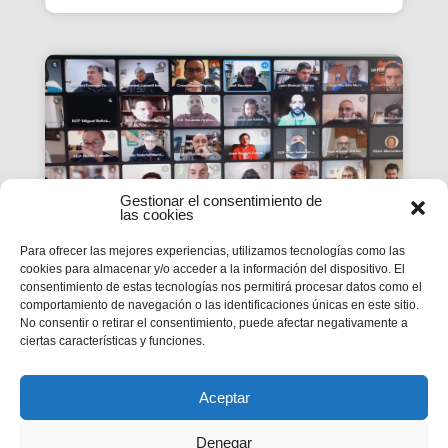
Gestionar el consentimiento de
las cookies
Para ofrecer las mejores experiencias, utilizamos tecnologías como las
cookies para almacenar y/o acceder a la información del dispositivo. El
consentimiento de estas tecnologías nos permitirá procesar datos como el
La #PasquaSalesiana 2022
comportamiento de navegación o las identificaciones únicas en este sitio.
No consentir o retirar el consentimiento, puede afectar negativamente a
inicia el seu camí de
ciertas características y funciones.
preparació
Tindran lloc durant el mes d’abril.
Aceptar
Denegar