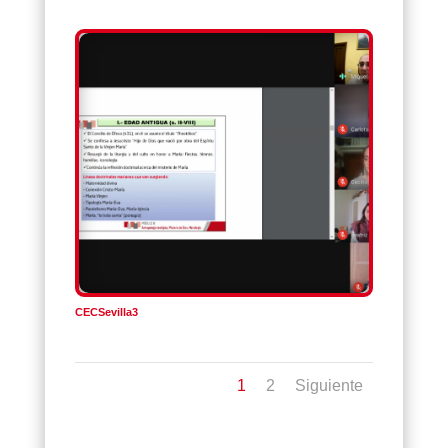
CECSevilla3
1
2
Siguiente