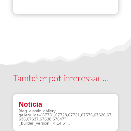
També et pot interessar …
Noticia
[deg_elastic_gallery
gallery_ids="67731,67728,67721,67576,67626,67
636,67637,67638,67647"
_builder_version="4.14.5"...