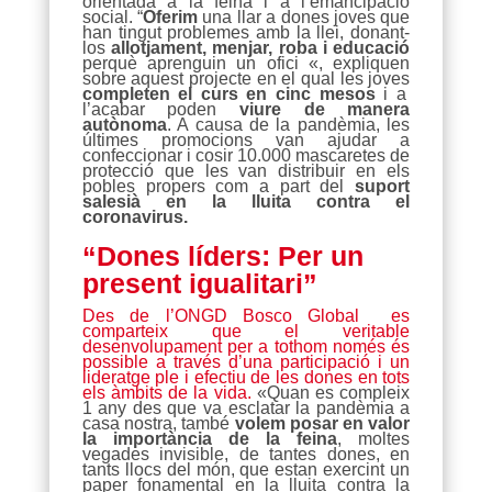
orientada a la feina i a l’emancipació
social. “
Oferim
una llar a dones joves que
han tingut problemes amb la llei, donant-
los
allotjament, menjar, roba i educació
perquè aprenguin un ofici «, expliquen
sobre aquest projecte en el qual les joves
completen el curs en cinc mesos
i a
l’acabar poden
viure de manera
autònoma
. A causa de la pandèmia, les
últimes promocions van ajudar a
confeccionar i cosir 10.000 mascaretes de
protecció que les van distribuir en els
pobles propers com a part del
suport
salesià en la lluita contra el
coronavirus.
“Dones líders: Per un
present igualitari”
Des de l’ONGD Bosco Global
es
comparteix que el veritable
desenvolupament per a tothom només és
possible a través d’una participació i un
lideratge ple i efectiu de les dones en tots
els àmbits de la vida.
«Quan es compleix
1 any des que va esclatar la pandèmia a
casa nostra, també
volem posar en valor
la importància de la feina
, moltes
vegades invisible, de tantes dones, en
tants llocs del món, que estan exercint un
paper fonamental en la lluita contra la