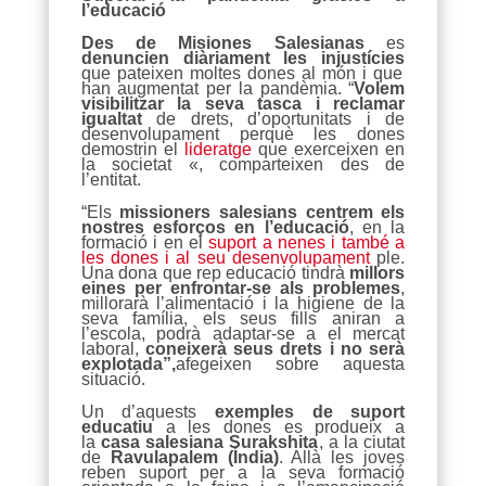
l’educació
Des de Misiones Salesianas
es
denuncien diàriament les injustícies
que pateixen moltes dones al món i que
han augmentat per la pandèmia. “
Volem
visibilitzar la seva tasca i reclamar
igualtat
de drets, d’oportunitats i de
desenvolupament perquè les dones
demostrin el
lideratge
que exerceixen en
la societat «, comparteixen des de
l’entitat.
“Els
missioners salesians centrem els
nostres esforços en l’educació
, en la
formació i en el
suport a nenes i també a
les dones i al seu desenvolupament
ple.
Una dona que rep educació tindrà
millors
eines per enfrontar-se als problemes
,
millorarà l’alimentació i la higiene de la
seva família, els seus fills aniran a
l’escola, podrà adaptar-se a el mercat
laboral,
coneixerà seus drets i no serà
explotada”,
afegeixen sobre aquesta
situació.
Un d’aquests
exemples de suport
educatiu
a les dones es produeix a
la
casa salesiana Surakshita
, a la ciutat
de
Ravulapalem (Índia)
. Allà les joves
reben suport per a la seva formació