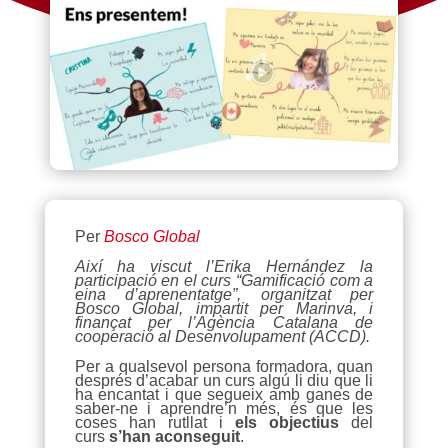
Per
Bosco Global
Així ha viscut l’Erika Hernández la
participació en el curs “Gamificació com a
eina d’aprenentatge”, organitzat per
Bosco Global, impartit per Marinva, i
finançat per l’Agència Catalana de
cooperació al Desenvolupament (ACCD).
Per a qualsevol persona formadora, quan
després d’acabar un curs algú li diu que li
ha encantat i que segueix amb ganes de
saber-ne i aprendre’n més, és que les
coses han rutllat i
els objectius
del
curs
s’han aconseguit
.