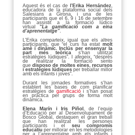
Aquest és el cas de
l’Erika Hernández
,
educadora de la plataforma social dels
Salesians a Girona, i una de les
participants que el 6, 9 i 16 de setembre
han assistit a la formació lúdico
virtual
“La gamificació com a eina
d’aprenentatge”
.
L’Erika comparteix, igual que els altres
participants, que “el curs ha estat
molt
amè i dinàmic. Inclús per ensenyar la
part més teòrica
s’han utilitzat
estratègies lúdiques”. I afegeix, “després
de realitzar la formació sento
que
disposo de moltes eines, recursos
i estratègies lúdiques
per treballar millor
amb els infants i joves”.
Durant les jornades formatives s’han
establert les bases de com planificar
estratègies de
gamificació
i s’han posat
en pràctica per grups de forma molt
dinàmica.
Elena Marín i Iris Piñol
, de l’equip
d’Educació per al Desenvolupament de
Bosco Global, destaquen el gran treball
que han realitzat les persones
participants i el
seu compromís
educatiu
per millorar en les metodologies
per a l’aprenentatge amb els infants i