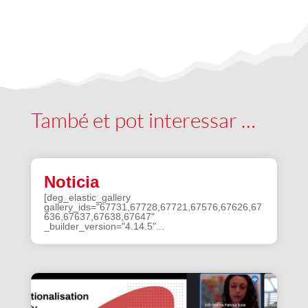
També et pot interessar …
Noticia
[deg_elastic_gallery
gallery_ids="67731,67728,67721,67576,67626,67
636,67637,67638,67647"
_builder_version="4.14.5"...