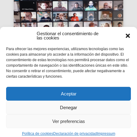
Gestionar el consentimiento de
las cookies
Para ofrecer las mejores experiencias, utilizamos tecnologías como las
cookies para almacenar y/o acceder a la información del dispositivo. El
consentimiento de estas tecnologías nos permitirá procesar datos como el
La #PasquaSalesiana 2022
comportamiento de navegación o las identificaciones únicas en este sitio.
No consentir o retirar el consentimiento, puede afectar negativamente a
inicia el seu camí de
ciertas características y funciones.
preparació
Tindran lloc durant el mes d’abril.
Aceptar
Denegar
Ver preferencias
Privacidad
|
Aviso legal
|
Política de cookies
Política de cookies
Declaración de privacidad
Impressum