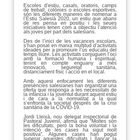
Escoles d’estiu, casals, oratoris, camps
de treball, colònies o escoles esportives,
són les diferents maneres de nomenar a
l’Estiu Salesià 2020, un estiu que abans
de res pensa en positiu i les seues
iniciatives tenen com a objectiu l’atenció
als joves per part dels salesians.
Des de l’inici de les vacances escolars,
s’han posat en marxa multitud d’activitats
ideades per a promoure l’ús educatiu del
temps lliure. Les activitats conjuguen l’oci
amb la formació humana i espiritual,
tenint en compte enguany a més
innovació, seguretat sanitària,
distanciament físic i acció en el local.
Amb aquest enfocament les diferents
presències salesianes han organitzat una
oferta que responga a les necessitats de
la infància i la joventut durant aquest estiu
i de cara a la normalitat a la qual
s’enfronta la societat després de la crisi
sanitària de la COVID-19.
Jordi Lleixà, nou delegat inspectorial de
Pastoral Juvenil, afirma que “Moltes són
les dificultats, però la bona voluntat i la
intenció de les cases ha sigut molt
positiva”. Algunes cases han pogut
superar aquestes dificultats i llançar la