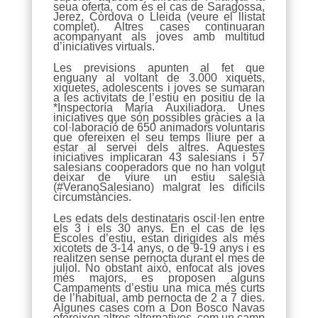
seua oferta, com és el cas de Saragossa,
Jerez, Còrdova o Lleida (veure el llistat
complet). Altres cases continuaran
acompanyant als joves amb multitud
d’iniciatives virtuals.
Les previsions apunten al fet que
enguany al voltant de 3.000 xiquets,
xiquetes, adolescents i joves se sumaran
a les activitats de l’estiu en positiu de la
*Inspectoría María Auxiliadora. Unes
iniciatives que són possibles gràcies a la
col·laboració de 650 animadors voluntaris
que ofereixen el seu temps lliure per a
estar al servei dels altres. Aquestes
iniciatives implicaran 43 salesians i 57
salesians cooperadors que no han volgut
deixar de viure un estiu salesià
(#VeranoSalesiano) malgrat les difícils
circumstàncies.
Les edats dels destinataris oscil·len entre
els 3 i els 30 anys. En el cas de les
Escoles d’estiu, estan dirigides als més
xicotets de 3-14 anys, o de 9-19 anys i es
realitzen sense pernocta durant el mes de
juliol. No obstant això, enfocat als joves
més majors, es proposen alguns
Campaments d’estiu una mica més curts
de l’habitual, amb pernocta de 2 a 7 dies.
Algunes cases com a Don Bosco Navas
ofereixen altres alternatives, com un camp