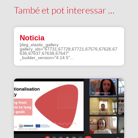
També et pot interessar …
Noticia
[deg_elastic_gallery
gallery_ids="67731,67728,67721,67576,67626,67
636,67637,67638,67647"
_builder_version="4.14.5"...