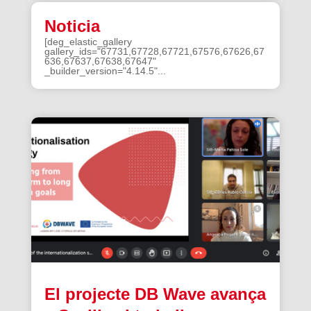
Noticia
[deg_elastic_gallery
gallery_ids="67731,67728,67721,67576,67626,67
636,67637,67638,67647"
_builder_version="4.14.5"...
El projecte DB Wave avança