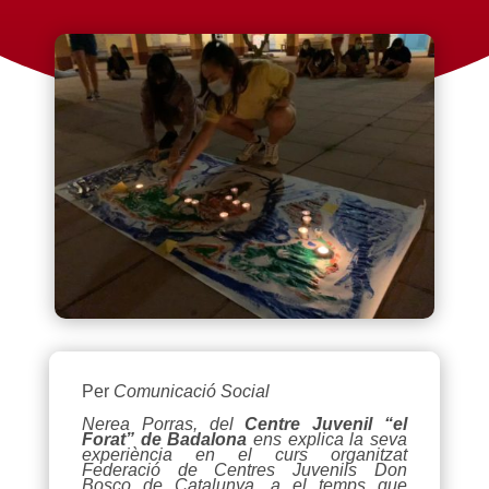
Per
Comunicació Social
Nerea Porras, del
Centre Juvenil “el
Forat” de Badalona
ens explica la seva
experiència en el curs organitzat
Federació de Centres Juvenils Don
Bosco de Catalunya, a el temps que