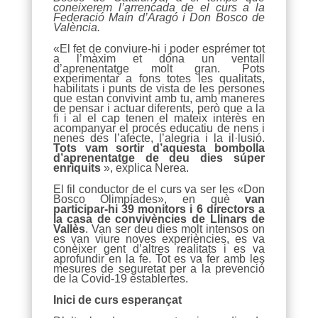
coneixerem l’arrencada de el curs a la
Federació Maín d’Aragó i Don Bosco de
València.
«El fet de conviure-hi i poder esprémer tot
a l’màxim et dóna un ventall
d’aprenentatge molt gran. Pots
experimentar a fons totes les qualitats,
habilitats i punts de vista de les persones
que estan convivint amb tu, amb maneres
de pensar i actuar diferents, però que a la
fi i al el cap tenen el mateix interès en
acompanyar el procés educatiu de nens i
nenes des l’afecte, l’alegria i la il·lusió.
Tots vam sortir d’aquesta bombolla
d’aprenentatge de deu dies súper
enriquits
», explica Nerea.
El fil conductor de el curs va ser les «Don
Bosco Olimpíades», en què
van
participar-hi 39 monitors i 6 directors a
la casa de convivències de Llinars de
Vallès
. Van ser deu dies molt intensos on
es van viure noves experiències, es va
conèixer gent d’altres realitats i es va
aprofundir en la fe. Tot es va fer amb les
mesures de seguretat per a la prevenció
de la Covid-19 establertes.
Inici de curs esperançat