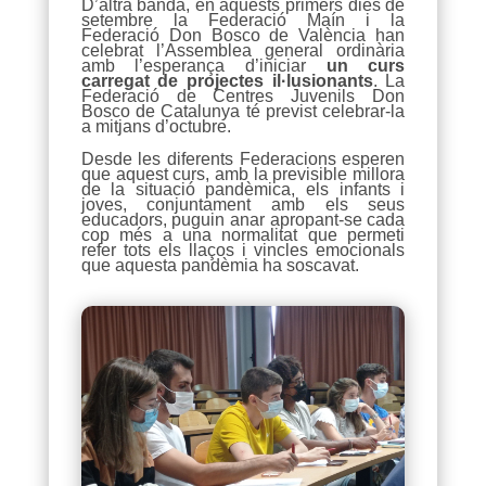
D’altra banda, en aquests primers dies de
setembre la Federació Maín i la
Federació Don Bosco de València han
celebrat l’Assemblea general ordinària
amb l’esperança d’iniciar
un curs
carregat de projectes il·lusionants
. La
Federació de Centres Juvenils Don
Bosco de Catalunya té previst celebrar-la
a mitjans d’octubre.
Desde les diferents Federacions esperen
que aquest curs, amb la previsible millora
de la situació pandèmica, els infants i
joves, conjuntament amb els seus
educadors, puguin anar apropant-se cada
cop més a una normalitat que permeti
refer tots els llaços i vincles emocionals
que aquesta pandèmia ha soscavat.