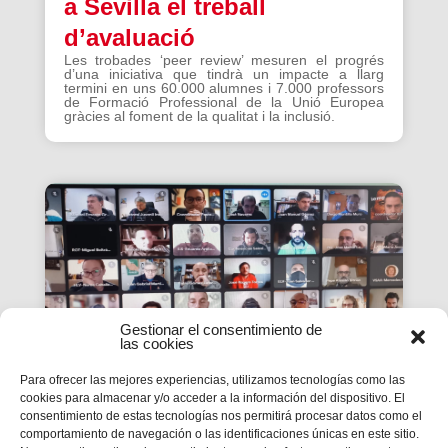
a Sevilla el treball
d’avaluació
Les trobades ‘peer review’ mesuren el progrés
d’una iniciativa que tindrà un impacte a llarg
termini en uns 60.000 alumnes i 7.000 professors
de Formació Professional de la Unió Europea
gràcies al foment de la qualitat i la inclusió.
Gestionar el consentimiento de
las cookies
Para ofrecer las mejores experiencias, utilizamos tecnologías como las
cookies para almacenar y/o acceder a la información del dispositivo. El
consentimiento de estas tecnologías nos permitirá procesar datos como el
La #PasquaSalesiana 2022
comportamiento de navegación o las identificaciones únicas en este sitio.