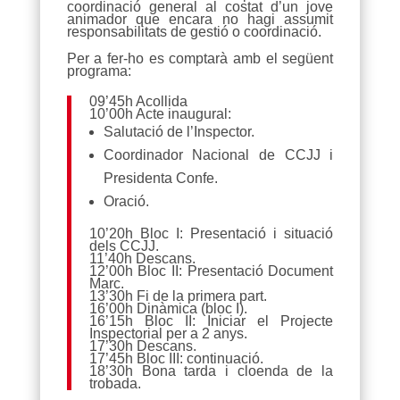
coordinació general al costat d’un jove
animador que encara no hagi assumit
responsabilitats de gestió o coordinació.
Per a fer-ho es comptarà amb el següent
programa:
09’45h Acollida
10’00h Acte inaugural:
Salutació de l’Inspector.
Coordinador Nacional de CCJJ i
Presidenta Confe.
Oració.
10’20h Bloc I: Presentació i situació
dels CCJJ.
11’40h Descans.
12’00h Bloc II: Presentació Document
Marc.
13’30h Fi de la primera part.
16’00h Dinàmica (bloc I).
16’15h Bloc II: Iniciar el Projecte
Inspectorial per a 2 anys.
17’30h Descans.
17’45h Bloc III: continuació.
18’30h Bona tarda i cloenda de la
trobada.