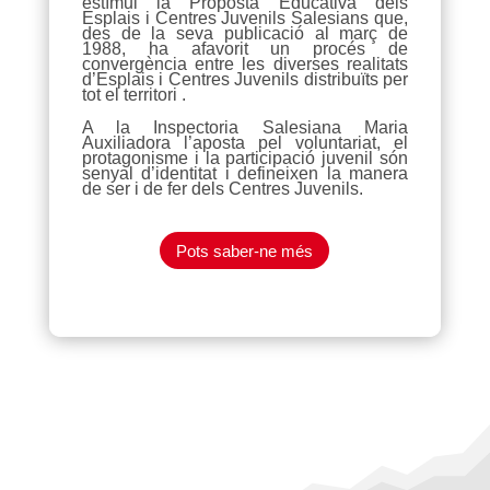
estímul la Proposta Educativa dels
Esplais i Centres Juvenils Salesians que,
des de la seva publicació al març de
1988, ha afavorit un procés de
convergència entre les diverses realitats
d’Esplais i Centres Juvenils distribuïts per
tot el territori .
A la Inspectoria Salesiana Maria
Auxiliadora l’aposta pel voluntariat, el
protagonisme i la participació juvenil són
senyal d’identitat i defineixen la manera
de ser i de fer dels Centres Juvenils.
Pots saber-ne més