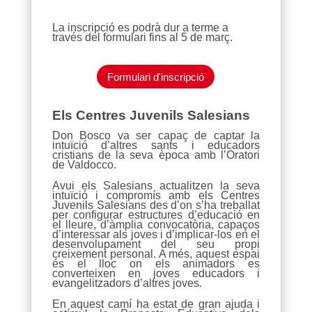
La inscripció es podrà dur a terme a
través del formulari fins al 5 de març.
Formulari d'inscripció
Els Centres Juvenils Salesians
Don Bosco va ser capaç de captar la
intuïció d’altres sants i educadors
cristians de la seva època amb l’Oratori
de Valdocco.
Avui els Salesians actualitzen la seva
intuïció i compromís amb els Centres
Juvenils Salesians des d’on s’ha treballat
per configurar estructures d’educació en
el lleure, d’àmplia convocatòria, capaços
d’interessar als joves i d’implicar-los en el
desenvolupament del seu propi
creixement personal. A més, aquest espai
és el lloc on els animadors es
converteixen en joves educadors i
evangelitzadors d’altres joves.
En aquest camí ha estat de gran ajuda i