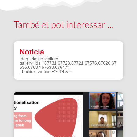
També et pot interessar …
Noticia
[deg_elastic_gallery
gallery_ids="67731,67728,67721,67576,67626,67
636,67637,67638,67647"
_builder_version="4.14.5"...