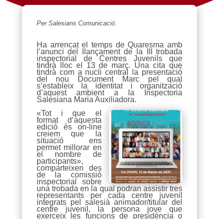
Per Salesians Comunicació.
Ha arrencat el temps de Quaresma amb
l’anunci del llançament de la III trobada
inspectorial de Centres Juvenils que
tindrà lloc el 13 de març. Una cita que
tindrà com a nucli central la presentació
del nou Document Marc pel qual
s’estableix la identitat i organització
d’aquest ambient a la Inspectoria
Salesiana Maria Auxiliadora.
«Tot i que el
format d’aquesta
edició és on-line
creiem que la
situació ens
permet millorar en
el nombre de
participants»,
comparteixen des
de la comissió
inspectorial sobre
una trobada en la qual podran assistir tres
representants per cada centre juvenil
integrats pel salesià animador/titular del
centre juvenil, la persona jove que
exerceix les funcions de presidència o