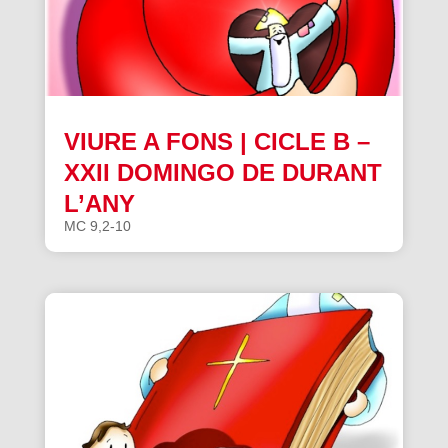
VIURE A FONS | CICLE B –
XXII DOMINGO DE DURANT
L’ANY
MC 9,2-10