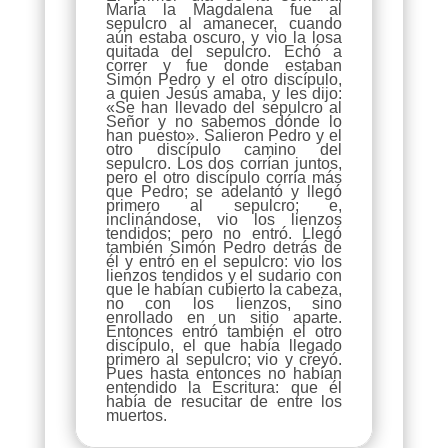
María la Magdalena fue al
sepulcro al amanecer, cuando
aún estaba oscuro, y vio la losa
quitada del sepulcro. Echó a
correr y fue donde estaban
Simón Pedro y el otro discípulo,
a quien Jesús amaba, y les dijo:
«Se han llevado del sepulcro al
Señor y no sabemos dónde lo
han puesto». Salieron Pedro y el
otro discípulo camino del
sepulcro. Los dos corrían juntos,
pero el otro discípulo corría más
que Pedro; se adelantó y llegó
primero al sepulcro; e,
inclinándose, vio los lienzos
tendidos; pero no entró. Llegó
también Simón Pedro detrás de
él y entró en el sepulcro: vio los
lienzos tendidos y el sudario con
que le habían cubierto la cabeza,
no con los lienzos, sino
enrollado en un sitio aparte.
Entonces entró también el otro
discípulo, el que había llegado
primero al sepulcro; vio y creyó.
Pues hasta entonces no habían
entendido la Escritura: que él
había de resucitar de entre los
muertos.