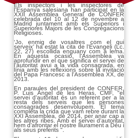
Els inspectors i les inspectores de
l’Espanya salesiana han participat en la
XXII Assemblea General de CONFER
celebrada del 10 al 12 de novembre a
Madrid juntament amb els Superiors i
Superiores Majors de les Congregacions
Religioses.
‘Jo, enmig de vosaltres com el qui
serveix’ ha estat la cita de l’Evangeli (Lc.
22, 27) escollida enguany com a lema.
En aquesta ocasió, l’Assemblea va
aprofundir en el que significa el servei de
l’autoritat avui a la vida consagrada, en
línia amb les reflexions sobre la invitació
del Papa Francesc a l’Assemblea XX, de
2013.
En paraules del president de CONFER,
P. Luis Ángel de les Heras, CMF, "el
servei d’autoritat és un referent per a la
resta dels serveis que les persones
consagrades desenvolupem. El tema
completa la crida que vam rebre durant la
XXI Assemblea, de 2014, per anar cap a
les altres ribes. Amb el servei d’autoritat,
hem d’afrontar el nostre lliurament a Déu i
als seus preferits ".