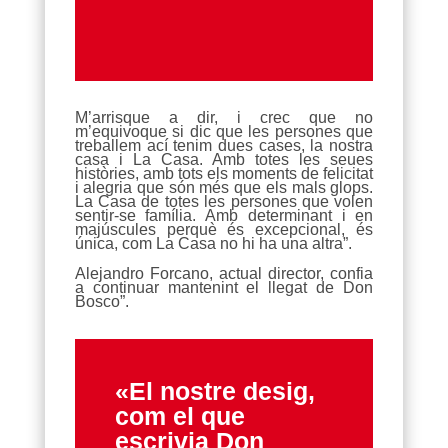
M’arrisque a dir, i crec que no
m’equivoque si dic que les persones que
treballem ací tenim dues cases, la nostra
casa i La Casa. Amb totes les seues
històries, amb tots els moments de felicitat
i alegria que són més que els mals glops.
La Casa de totes les persones que volen
sentir-se família. Amb determinant i en
majúscules perquè és excepcional, és
única, com La Casa no hi ha una altra”.
Alejandro Forcano, actual director, confia
a continuar mantenint el llegat de Don
Bosco”.
«El nostre desig,
com el que
escrivia Don