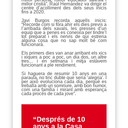
millor cristià”. Raúl Hernández va dirigir el
centre d’acolliment des dels seus inicis
fins a 2020.
Javi Burgos recorda aquells inicis:
“Recorde com si fóra ahir els dies previs a
l’arribada dels xavals, les presses d’un
equip que a penes es coneixia per tindre’l
tot preparat i els nervis de qui estrena
alguna cosa que no sap molt bé com
funcionarà.
Els primers dies van anar arribant els xics
i xiques a poc a poc, un dia dos, un altre
tres… i en setmana i mitja estàvem
funcionant a ple rendiment.
Si haguera de resumir 10 anys en una
paraula, no tinc dubte que seria ‘alegria’. I
per això evoluciona cada dia, perquè es
treballa amb un somriure, amb bon humor,
com una família i mirant amb esperança
cada procés de cada jove”.
“Després de 10
anys a la Casa