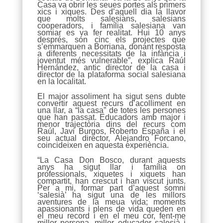
Casa va obrir les seues portes als primers
xics i xiques. Des d’aquell dia la llavor
que molts salesians, salesians
cooperadors, i família salesiana van
somiar es va fer realitat. Hui 10 anys
després, són cinc els projectes que
s’emmarquen a Borriana, donant resposta
a diferents necessitats de la infància i
joventut més vulnerable”, explica Raúl
Hernández, antic director de la casa i
director de la plataforma social salesiana
en la localitat.
El major assoliment ha sigut sens dubte
convertir aquest recurs d’acolliment en
una llar, a “la casa” de totes les persones
que han passat. Educadors amb major i
menor trajectòria dins del recurs com
Raúl, Javi Burgos, Roberto España i el
seu actual director, Alejandro Forcano,
coincideixen en aquesta experiència.
“La Casa Don Bosco, durant aquests
anys ha sigut llar i família on
professionals, xiquetes i xiquets han
compartit, han crescut i han viscut junts.
Per a mi, formar part d’aquest somni
‘salesià’ ha sigut una de les millors
aventures de la meua vida; moments
apassionants i plens de vida queden en
el meu record i en el meu cor, fent-me
millor persona, millor educador salesià i