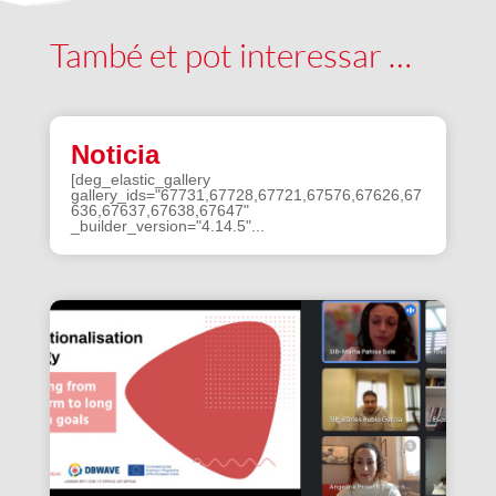
També et pot interessar …
Noticia
[deg_elastic_gallery
gallery_ids="67731,67728,67721,67576,67626,67
636,67637,67638,67647"
_builder_version="4.14.5"...