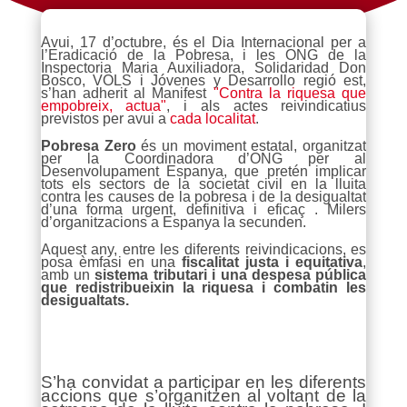
Avui, 17 d’octubre, és el Dia Internacional per a
l’Eradicació de la Pobresa, i les ONG de la
Inspectoria Maria Auxiliadora, Solidaridad Don
Bosco, VOLS i Jóvenes y Desarrollo regió est,
s’han adherit al Manifest
"Contra la riquesa que
empobreix, actua"
, i als actes reivindicatius
previstos per avui a
cada localitat
.
Pobresa Zero
és un moviment estatal, organitzat
per la Coordinadora d’ONG per al
Desenvolupament Espanya, que pretén implicar
tots els sectors de la societat civil en la lluita
contra les causes de la pobresa i de la desigualtat
d’una forma urgent, definitiva i eficaç . Milers
d’organitzacions a Espanya la secunden.
Aquest any, entre les diferents reivindicacions, es
posa èmfasi en una
fiscalitat justa i equitativa
,
amb un
sistema tributari i una despesa pública
que redistribueixin la riquesa i combatin les
desigualtats.
S’ha convidat a participar en les diferents
accions que s’organitzen al voltant de la