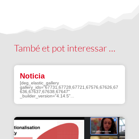
També et pot interessar …
Noticia
[deg_elastic_gallery
gallery_ids="67731,67728,67721,67576,67626,67
636,67637,67638,67647"
_builder_version="4.14.5"...