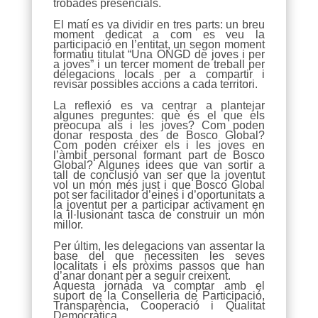
trobades presencials.
El matí es va dividir en tres parts: un breu
moment dedicat a com es veu la
participació en l’entitat, un segon moment
formatiu titulat “Una ONGD de joves i per
a joves” i un tercer moment de treball per
delegacions locals per a compartir i
revisar possibles accions a cada territori.
La reflexió es va centrar a plantejar
algunes preguntes: què és el que els
preocupa als i les joves? Com poden
donar resposta des de Bosco Global?
Com poden créixer els i les joves en
l’àmbit personal formant part de Bosco
Global? Algunes idees que van sortir a
tall de conclusió van ser que la joventut
vol un món més just i que Bosco Global
pot ser facilitador d’eines i d’oportunitats a
la joventut per a participar activament en
la il·lusionant tasca de construir un món
millor.
Per últim, les delegacions van assentar la
base del que necessiten les seves
localitats i els pròxims passos que han
d’anar donant per a seguir creixent.
Aquesta jornada va comptar amb el
suport de la Conselleria de Participació,
Transparència, Cooperació i Qualitat
Democràtica.