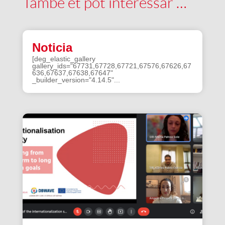
També et pot interessar …
Noticia
[deg_elastic_gallery
gallery_ids="67731,67728,67721,67576,67626,67
636,67637,67638,67647"
_builder_version="4.14.5"...