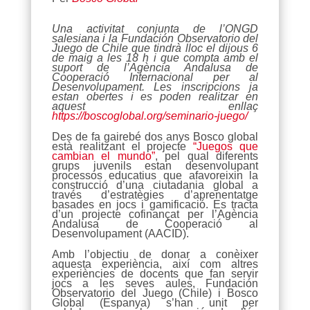
Una activitat conjunta de l’ONGD
salesiana i la Fundación Observatorio del
Juego de Chile que tindrà lloc el dijous 6
de maig a les 18 h i que compta amb el
suport de l’Agència Andalusa de
Cooperació Internacional per al
Desenvolupament. Les inscripcions ja
estan obertes i es poden realitzar en
aquest enllaç
https://boscoglobal.org/seminario-juego/
Des de fa gairebé dos anys Bosco global
està realitzant el projecte
“Juegos que
cambian el mundo”
, pel qual diferents
grups juvenils estan desenvolupant
processos educatius que afavoreixin la
construcció d’una ciutadania global a
través d’estratègies d’aprenentatge
basades en jocs i gamificació. Es tracta
d’un projecte cofinançat per l’Agència
Andalusa de Cooperació al
Desenvolupament (AACID).
Amb l’objectiu de donar a conèixer
aquesta experiència, així com altres
experiències de docents que fan servir
jocs a les seves aules, Fundación
Observatorio del Juego (Chile) i Bosco
Global (Espanya) s’han unit per