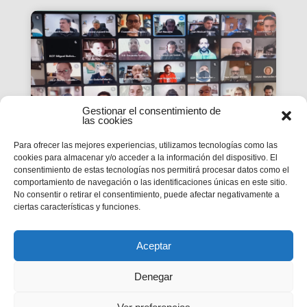
Gestionar el consentimiento de
las cookies
Para ofrecer las mejores experiencias, utilizamos tecnologías como las
cookies para almacenar y/o acceder a la información del dispositivo. El
consentimiento de estas tecnologías nos permitirá procesar datos como el
La #PasquaSalesiana 2022
comportamiento de navegación o las identificaciones únicas en este sitio.
No consentir o retirar el consentimiento, puede afectar negativamente a
inicia el seu camí de
ciertas características y funciones.
preparació
Tindran lloc durant el mes d’abril.
Aceptar
Denegar