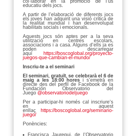
col·laborar en la promoció de l’ús
educatiu dels jocs.
A partir de l’elaboració de diferents jocs
els joves han adquirit una visió crítica de
la realitat mundial i han desenvolupat
habilitats socials i emocionals.
Aquests jocs són aptes per a la seva
utilització en centres escolars,
associacions i a casa. Alguns d’ells ja es
poden descarregar
aquí
https://boscoglobal.org/proyecto-
juegos-que-cambian-el-mundo/
Inscriu-te a el seminari
El seminari, gratuït, se celebrarà el 6 de
maig a les 18:00 hores
i s’emetrà en
directe des del perfil de Facebook de la
Fundación Observatorio del
Juego
@observatoriodeljuego
Per a participar-hi només cal inscriure’s
en aquest
enllaç
https://boscoglobal.org/seminario-
juego/
Ponències:
Francisca Jauregui, de l’Observatorio