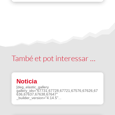
També et pot interessar …
Noticia
[deg_elastic_gallery
gallery_ids="67731,67728,67721,67576,67626,67
636,67637,67638,67647"
_builder_version="4.14.5"...