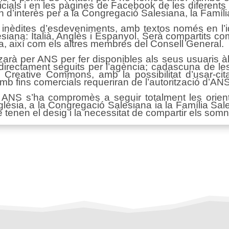
icials i en les pàgines de Facebook de les diferents
n d’interès per a la Congregació Salesiana, la Família
inèdites d’esdeveniments, amb textos només en l’id
iana: Italià, Anglès i Espanyol. Serà compartits com
a, així com els altres membres del Consell General.
tilitzarà per ANS per fer disponibles als seus usuaris
directament seguits per l’agència; cadascuna de les
ia Creative Commons, amb la possibilitat d’usar-cit
mb fins comercials requeriran de l’autorització d’ANS
, ANS s’ha compromès a seguir totalment les orien
glésia, a la Congregació Salesiana ia la Família Sal
que tenen el desig i la necessitat de compartir els so