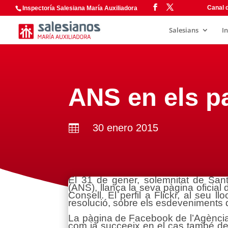
Canal d
Inspectoría Salesiana María Auxiliadora
Salesians
I
ANS en els pa
30 enero 2015

El 31 de gener, solemnitat de San
(ANS), llança la seva pàgina oficial
Consell. El perfil a Flickr, al seu l
resolució, sobre els esdeveniments d
La pàgina de Facebook de l’Agència A
com ja succeeix en el cas també del