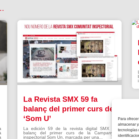
 …
La Revista SMX 59 fa
balanç del primer curs de
‘Som U’
Para ofrecer
almacenar y/
a
La edición 59 de la revista digital SMX fa
tecnologías
à
balanç del primer curs de la Campanya
identificaci
a
inspectorial Som Un, marcada per una...