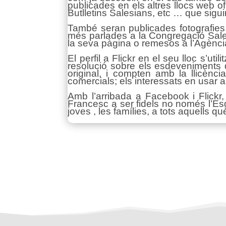
publicades en els altres llocs web of
Butlletins Salesians, etc … que sigui
També seran publicades fotografies 
més parlades a la Congregació Sales
la seva pàgina o remesos a l’Agènci
El perfil a Flickr en el seu lloc s’u
resolució sobre els esdeveniments 
original, i compten amb la llicènc
comercials; els interessats en usar a
Amb l’arribada a Facebook i Flickr
Francesc a ser fidels no només l’Es
joves , les famílies, a tots aquells 