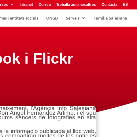
rsos
Intranet
Correu
Treballa amb nosaltres
Contacta
ES
es i entitats socials
ONGD
Serveis
Família Salesiana
ok i Flickr
aixement, l’Agència Info Salesiana
 Don Ángel Fernández Artime, i el seu
 àlbums sencers de fotografies en alta
 la informació publicada al lloc web,
s compartiran moltes de les notícies