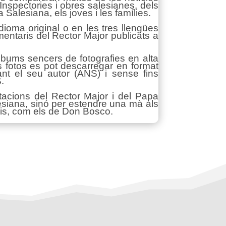
 Inspectories i obres salesianes, dels
 Salesiana, els joves i les famílies.
ioma original o en les tres llengües
entaris del Rector Major publicats a
 àlbums sencers de fotografies en alta
 fotos es pot descarregar en format
ant el seu autor (ANS) i sense fins
.
tacions del Rector Major i del Papa
esiana, sinó per estendre una mà als
mnis, com els de Don Bosco.