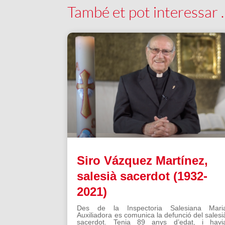
També et pot interessar
Siro Vázquez Martínez,
salesià sacerdot (1932-
2021)
Des de la Inspectoria Salesiana Mari
Auxiliadora es comunica la defunció del salesi
sacerdot. Tenia 89 anys d’edat, i havi