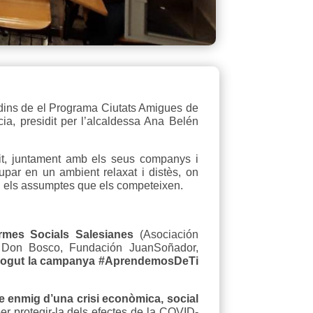
 dins de el Programa Ciutats Amigues de
cia, presidit per l’alcaldessa Ana Belén
it, juntament amb els seus companys i
par en un ambient relaxat i distès, on
en els assumptes que els competeixen.
rmes Socials Salesianes
(Asociación
n Don Bosco, Fundación JuanSoñador,
ogut la campanya
#AprendemosDeTi
le enmig d’una crisi econòmica, social
per protegir-la dels efectes de la COVID-