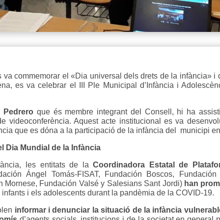
 va commemorar el «Dia universal dels drets de la infància» i
na, es va celebrar el III Ple Municipal d’Infància i Adolescèn
n Pedrero
que és membre integrant del Consell, hi ha assist
videoconferència. Aquest acte institucional es va desenvolu
ància que es dóna a la participació de la infància del municipi 
 Dia Mundial de la Infància
ància, les entitats de la
Coordinadora Estatal de Platafo
ndación Ángel Tomás-FISAT, Fundación Boscos, Fundació
n Mornese, Fundación Valsé y Salesians Sant Jordi)
han prom
 infants i els adolescents durant la pandèmia de la COVID-19.
volen
informar i denunciar la situació de la infància vulnerab
omís
d’agents socials, institucions i de la societat en general 