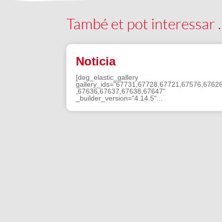
També et pot interessar
Noticia
[deg_elastic_gallery
gallery_ids="67731,67728,67721,67576,6762
,67636,67637,67638,67647"
_builder_version="4.14.5"...