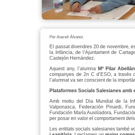
Per Araceli Álvarez.
El passat divendres 20 de novembre, es
la Infància, de l’Ajuntament de Cartage
Castejón Hernández.
Aquest any, l’alumna
Mª Pilar Abellá
companyes de 2n C d’ESO, a través de 
l’alumnat va ser conscient de la import
Plataformes Socials Salesianes amb el
Amb motiu del Dia Mundial de la Inf
Valponasca, Federación Pinardi, Fu
Fundación María Auxiliadora, Fundació
per posar en valor el comportament dels
Les entitats socials salesianes també 
i sanitària
. I reclamen un
major compr