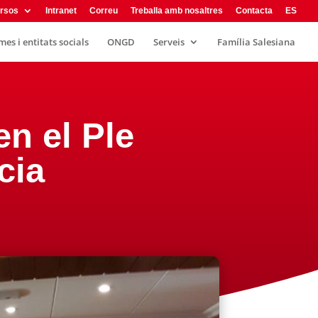
rsos
Intranet
Correu
Treballa amb nosaltres
Contacta
ES
es i entitats socials
ONGD
Serveis
Família Salesiana
n el Ple
cia