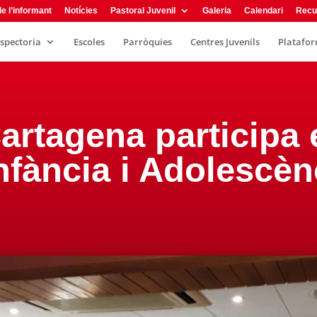
e l’informant
Notícies
Pastoral Juvenil
Galeria
Calendari
Recu
nspectoria
Escoles
Parròquies
Centres Juvenils
Plataform
rtagena participa e
nfància i Adolescèn