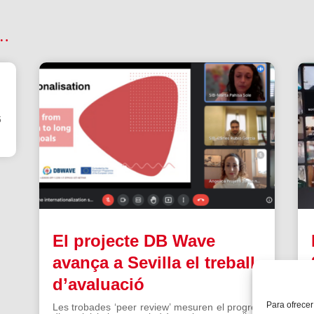
 …
6
El projecte DB Wave
avança a Sevilla el treball
d’avaluació
Para ofrecer
Les trobades ‘peer review’ mesuren el progrés