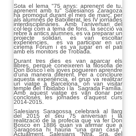
Sota el lema "75 anys: aprenent de tu,
aprenent amb tu" Salesianos Zaragoza
ha promogut durant el mes de març, per
als alumnes de Batxillerat, les IV jornades
interdisciplinàries. Amb l’aniversari del
col·legi com a tema de fons, la secció va
rebre a antics alumnes, es va preparar un
projecte solidari, es van escoltar
experiències, es va participar en un
cinema Fórum i es va jugar en el pati
amb els monitors de Trobada.
Durant tres dies es van aparcar els
llibres, perquè coneixeren la filosofia de
Don Bosco i els joves pogueren aprendre
d’una manera diferent. Per a concloure
aquesta experiència, el grup va realitzar
un viatge a Barcelona, on van visitar
temple del Tibidabo i la Sagrada Família.
Amb aquest viatge es van donar per
concloses les jornades d’aquest curs
2014-2015.
Salesians Saragossa celebrarà al llarg
del 2015 el seu 75 aniversari i la
realització de la profecia que va fer Don
Bosco en 1886 quan va afirmar que a
Saragossa hi hauria “una gran casa”.
Actualment, Salesians “Ntra. Sra. del