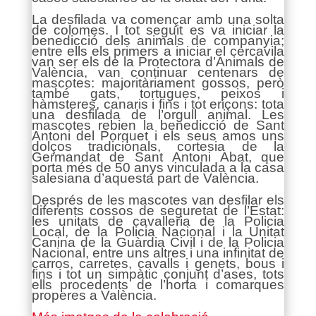
La desfilada va començar amb una solta
de colomes. I tot seguit es va iniciar la
benedicció dels animals de companyia;
entre ells els primers a iniciar el cercavila
van ser els de la Protectora d’Animals de
València, van continuar centenars de
mascotes: majoritàriament gossos, però
també gats, tortugues, peixos i
hàmsteres, canaris i fins i tot eriçons: tota
una desfilada de l’orgull animal. Les
mascotes rebien la benedicció de Sant
Antoni del Porquet i els seus amos uns
dolços tradicionals, cortesia de la
Germandat de Sant Antoni Abat, que
porta més de 50 anys vinculada a la casa
salesiana d’aquesta part de València.
Després de les mascotes van desfilar els
diferents cossos de seguretat de l’Estat:
les unitats de cavalleria de la Policia
Local, de la Policia Nacional i la Unitat
Canina de la Guàrdia Civil i de la Policia
Nacional, entre uns altres i una infinitat de
carros, carretes, cavalls i genets, bous i
fins i tot un simpàtic conjunt d’ases, tots
ells procedents de l’horta i comarques
properes a València.