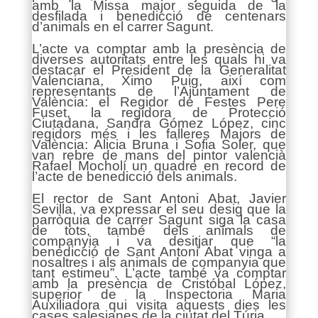
amb la Missa major seguida de la
desfilada i benedicció de centenars
d’animals en el carrer Sagunt.
L’acte va comptar amb la presència de
diverses autoritats entre les quals hi va
destacar el President de la Generalitat
Valenciana, Ximo Puig, així com
representants de l’Ajuntament de
València: el Regidor de Festes Pere
Fuset, la regidora de Protecció
Ciutadana, Sandra Gómez López, cinc
regidors més i les falleres Majors de
València: Alicia Bruna i Sofia Soler, que
van rebre de mans del pintor valencià
Rafael Mocholí un quadre en record de
l’acte de benedicció dels animals.
El rector de Sant Antoni Abat, Javier
Sevilla, va expressar el seu desig que la
parròquia de carrer Sagunt siga la casa
de tots, també dels animals de
companyia i va desitjar que “la
benedicció de Sant Antoni Abat vinga a
nosaltres i als animals de companyia que
tant estimeu”. L’acte també va comptar
amb la presència de Cristóbal López,
superior de la Inspectoria Maria
Auxiliadora qui visita aquests dies les
cases salesianes de la ciutat del Túria.