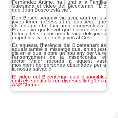
Fernández Artime, ha lliurat a la Família
Salesiana el vídeo del Bicentenari: "Dic
que Joan Bosco està viu".
Don Bosco segueix viu avui, aquí on els
joves tenen necessitat de qualsevol que
els eduqui i ho faci amb amorevolezza.
És salesià qualsevol que sincronitza els
batecs del seu cor amb la vida dels joves
empobrits i veu en els joves al Crist.
És aquesta l’herència del Bicentenari; és
aquest també el missatge que, en aquest
dia en el qual s’obre un nou any per viure
l’ensenyament de la misericòrdia, el
rector Major recorda a aquest vast
moviment de persones obstinades per a
la nostra salvació.
El video del Bicentenari està disponible,
amb els subtíttols i en diverses llengües a
ANSChannel.