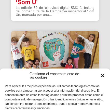
‘Som U’
La edición 59 de la revista digital SMX fa balanç
del primer curs de la Campanya inspectorial Som
Un, marcada per una...
Gestionar el consentimiento de
las cookies
Para ofrecer las mejores experiencias, utilizamos tecnologías como las
cookies para almacenar y/o acceder a la información del dispositivo. El
La Revista SMX 59 hace
consentimiento de estas tecnologías nos permitirá procesar datos como el
comportamiento de navegación o las identificaciones únicas en este sitio.
balance del primer curso de
No consentir o retirar el consentimiento, puede afectar negativamente a
'Somos Uno'
ciertas características y funciones.