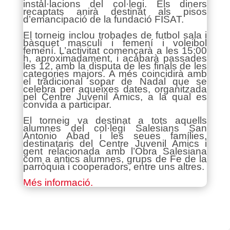
instal·lacions del col·legi. Els diners
recaptats anirà destinat als pisos
d’emancipació de la fundació FISAT.
El torneig inclou trobades de futbol sala i
bàsquet masculí i femení i voleibol
femení. L’activitat començarà a les 15:00
h, aproximadament, i acabarà passades
les 12, amb la disputa de les finals de les
categories majors. A més coincidirà amb
el tradicional sopar de Nadal que se
celebra per aqueixes dates, organitzada
pel Centre Juvenil Amics, a la qual es
convida a participar.
El torneig va destinat a tots aquells
alumnes del col·legi Salesians San
Antonio Abad i les seues famílies,
destinataris del Centre Juvenil Amics i
gent relacionada amb l’Obra Salesiana
com a antics alumnes, grups de Fe de la
parròquia i cooperadors, entre uns altres.
Més informació.