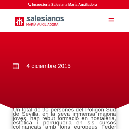
Inspectoría Salesiana María Auxiliadora
4 diciembre 2015

Un total de 90 persones del Polígon Sud
de Sevilla, en la seva immensa majoria
joves, han rebut formació en hostaleria,
estètica i perruqueria en sis cursos
cofinançats amb fons europeus Feder