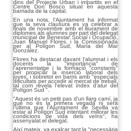
dins del Projecte Urban i impartits en el
Centre Don Bosco situat en aquesta
barriada de la capital.
En una nota, l’Ajuntament ha informat
que la seva clausura es va celebrar a
finals de novembre amb el lliurament de
diplomes als alumnes per part del delegat
municipal de Benestar Social i Ocupació,
Juan Manuel Flores, i la Comissionada
per al Polígon Sud, María del Mar
González.
Flores ha destacat davant l’alumnat i els
docents la "importància" de
l’aprenentatge i la formació "constants"
per propiciar la inserció laboral dels
joves, i sobretot en barris amb "especials
dificultats per accedir al mercat de treball,
tal com revela l’elevat índex d’atur del
Polígon Sud ".
"Aquest és un petit pas d’un llarg camí, ja
que no és la primera vegada ni serà
l’última que l’Ajuntament de Sevilla va
estar al Polígon Sud intentant millorar les
condicions de vida dels veïns", ha
assenyalat el delegat.
Així mateix, va exalçar tant la "necessària