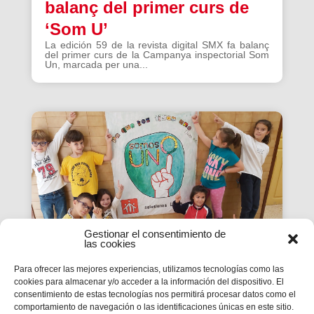
balanç del primer curs de
‘Som U’
La edición 59 de la revista digital SMX fa balanç
del primer curs de la Campanya inspectorial Som
Un, marcada per una...
Gestionar el consentimiento de
las cookies
Para ofrecer las mejores experiencias, utilizamos tecnologías como las
cookies para almacenar y/o acceder a la información del dispositivo. El
La Revista SMX 59 hace
consentimiento de estas tecnologías nos permitirá procesar datos como el
comportamiento de navegación o las identificaciones únicas en este sitio.
balance del primer curso de