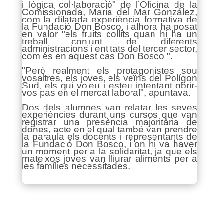
i lògica col·laboració" de l’Oficina de la
Comissionada, Maria del Mar González,
com la dilatada experiència formativa de
la Fundació Don Bosco, i alhora ha posat
en valor "els fruits collits quan hi ha un
treball conjunt de diferents
administracions i entitats del tercer sector,
com és en aquest cas Don Bosco ".
"Però realment els protagonistes sou
vosaltres, els joves, els veïns del Polígon
Sud, els qui voleu i esteu intentant obrir-
vos pas en el mercat laboral", apuntava.
Dos dels alumnes van relatar les seves
experiències durant uns cursos que van
registrar una presència majoritària de
dones, acte en el qual també van prendre
la paraula els docents i representants de
la Fundació Don Bosco, i on hi va haver
un moment per a la solidaritat, ja que els
mateixos joves van lliurar aliments per a
les famílies necessitades.