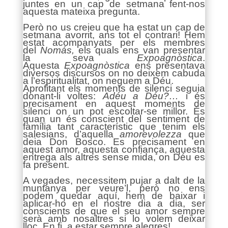
juntes en un cap de setmana fent-nos
aquesta mateixa pregunta.
Però no us creieu que ha estat un cap de
setmana avorrit, ans tot el contrari! Hem
estat acompanyats per els membres
del
Nomás,
els quals ens van presentar
la seva
Expoagnòstica
.
Aquesta
Expoagnòstica
ens presentava
diversos discursos on no deixem cabuda
a l’espiritualitat, on neguem a Déu.
Aprofitant els moments de silenci seguia
donant-li voltes:
Adéu a Déu?…
i és
precisament en aquest moments de
silenci on un pot escoltar-se millor. És
quan un és conscient del sentiment de
família tant característic que tenim els
salesians, d’aquella
amorevolezza
que
deia Don Bosco. Es precisament en
aquest amor, aquesta confiança, aquesta
entrega als altres sense mida, on Déu es
fa present.
A vegades, necessitem pujar a dalt de la
muntanya per veure’l, però no ens
podem quedar aquí, hem de baixar i
aplicar-ho en el nostre dia a dia, ser
conscients de que el seu amor sempre
serà amb nosaltres si lo volem deixar
lloc.
En fi, a estar sempre alegres!