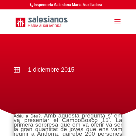
Inspectoría Salesiana María Auxiliadora
1 diciembre 2015

Amb aquesta pregunta s’ em
Adéu a Déu?.
va presentar el CampoBosco 15′. La
primera sorpresa que em va oferir va ser
la gran quantitat de joves que ens vam
reunir a Andorra, gairebé 200 persones