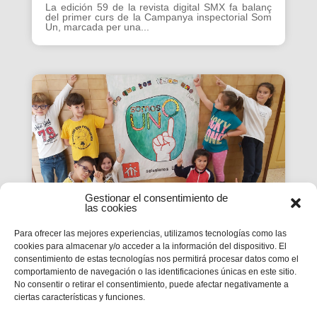
La edición 59 de la revista digital SMX fa balanç
del primer curs de la Campanya inspectorial Som
Un, marcada per una...
Gestionar el consentimiento de
las cookies
Para ofrecer las mejores experiencias, utilizamos tecnologías como las
cookies para almacenar y/o acceder a la información del dispositivo. El
La Revista SMX 59 hace
consentimiento de estas tecnologías nos permitirá procesar datos como el
comportamiento de navegación o las identificaciones únicas en este sitio.
balance del primer curso de
No consentir o retirar el consentimiento, puede afectar negativamente a
'Somos Uno'
ciertas características y funciones.
La edición 59 de la revista digital SMX hace