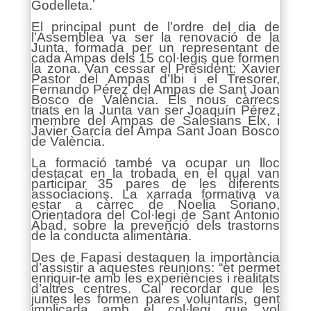
Godelleta.
El principal punt de l’ordre del dia de
l’Assemblea va ser la renovació de la
Junta, formada per un representant de
cada Ampas dels 15 col·legis que formen
la zona. Van cessar el President: Xavier
Pastor del Ampas d’Ibi i el Tresorer,
Fernando Pérez del Ampas de Sant Joan
Bosco de València. Els nous càrrecs
triats en la Junta van ser Joaquín Pérez,
membre del Ampas de Salesians Elx, i
Javier García del Ampa Sant Joan Bosco
de València.
La formació també va ocupar un lloc
destacat en la trobada en el qual van
participar 35 pares de les diferents
associacions. La xarrada formativa va
estar a càrrec de Noelia Soriano,
Orientadora del Col·legi de Sant Antonio
Abad, sobre la prevenció dels trastorns
de la conducta alimentària.
Des de Fapasi destaquen la importància
d’assistir a aquestes reunions: “et permet
enriquir-te amb les experiències i realitats
d’altres centres. Cal recordar que les
juntes les formen pares voluntaris, gent
implicada amb el col·legi que vol