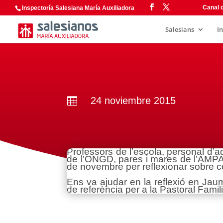
Canal d
Inspectoría Salesiana María Auxiliadora
Salesians
I
24 noviembre 2015

Professors de l’escola, personal d’a
de l’ONGD, pares i mares de l’AMPA
de novembre per reflexionar sobre co
Ens va ajudar en la reflexió en Ja
de referència per a la Pastoral Famil