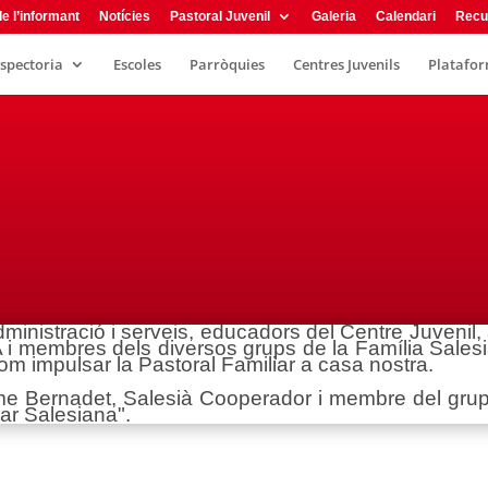
e l’informant
Notícies
Pastoral Juvenil
Galeria
Calendari
Recu
nspectoria
Escoles
Parròquies
Centres Juvenils
Plataform
dministració i serveis, educadors del Centre Juvenil,
 i membres dels diversos grups de la Família Salesi
m impulsar la Pastoral Familiar a casa nostra.
ume Bernadet, Salesià Cooperador i membre del gru
iar Salesiana".