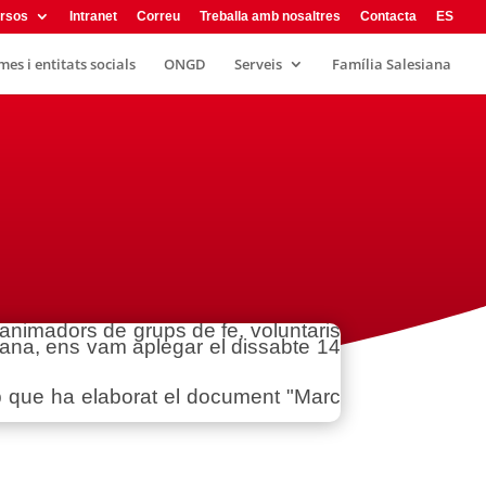
rsos
Intranet
Correu
Treballa amb nosaltres
Contacta
ES
es i entitats socials
ONGD
Serveis
Família Salesiana
 animadors de grups de fe, voluntaris
ana, ens vam aplegar el dissabte 14
p que ha elaborat el document "Marc