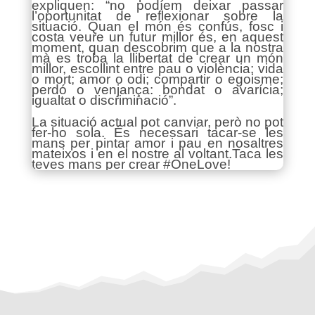
expliquen: “no podíem deixar passar
l’oportunitat de reflexionar sobre la
situació. Quan el món és confús, fosc i
costa veure un futur millor és, en aquest
moment, quan descobrim que a la nostra
mà es troba la llibertat de crear un món
millor, escollint entre pau o violència; vida
o mort; amor o odi; compartir o egoisme;
perdó o venjança: bondat o avarícia;
igualtat o discriminació”.
La situació actual pot canviar, però no pot
fer-ho sola. És necessari tacar-se les
mans per pintar amor i pau en nosaltres
mateixos i en el nostre al voltant.Taca les
teves mans per crear #OneLove!