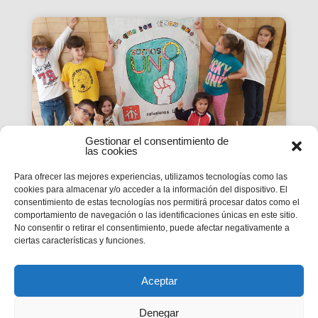
Gestionar el consentimiento de
las cookies
Para ofrecer las mejores experiencias, utilizamos tecnologías como las
cookies para almacenar y/o acceder a la información del dispositivo. El
La Revista SMX 59 hace
consentimiento de estas tecnologías nos permitirá procesar datos como el
comportamiento de navegación o las identificaciones únicas en este sitio.
balance del primer curso de
No consentir o retirar el consentimiento, puede afectar negativamente a
'Somos Uno'
ciertas características y funciones.
La edición 59 de la revista digital SMX hace
balance del primer curso de la Campaña
inspectorial Somos Uno, marcada...
Aceptar
Denegar