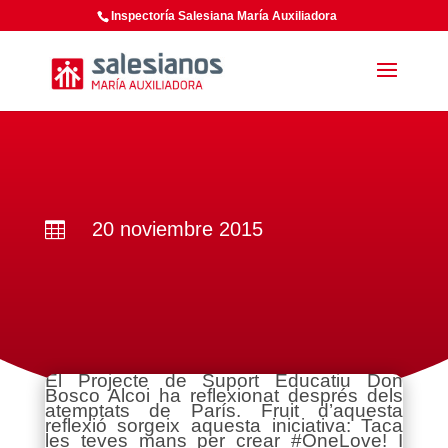
Inspectoría Salesiana María Auxiliadora
20 noviembre 2015

El Projecte de Suport Educatiu Don
Bosco Alcoi ha reflexionat després dels
atemptats de París. Fruit d’aquesta
reflexió sorgeix aquesta iniciativa: Taca
les teves mans per crear #OneLove! I