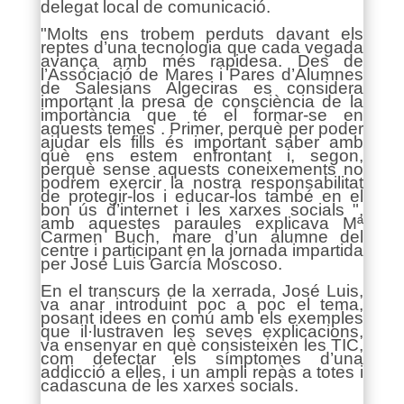
delegat local de comunicació.
"Molts ens trobem perduts davant els
reptes d’una tecnologia que cada vegada
avança amb més rapidesa. Des de
l’Associació de Mares i Pares d’Alumnes
de Salesians Algeciras es considera
important la presa de consciència de la
importància que té el formar-se en
aquests temes . Primer, perquè per poder
ajudar els fills és important saber amb
què ens estem enfrontant i, segon,
perquè sense aquests coneixements no
podrem exercir la nostra responsabilitat
de protegir-los i educar-los també en el
bon ús d’internet i les xarxes socials ",
amb aquestes paraules explicava Mª
Carmen Buch, mare d’un alumne del
centre i participant en la jornada impartida
per José Luis García Moscoso.
En el transcurs de la xerrada, José Luis,
va anar introduint poc a poc el tema,
posant idees en comú amb els exemples
que il·lustraven les seves explicacions,
va ensenyar en què consisteixen les TIC,
com detectar els símptomes d’una
addicció a elles, i un ampli repàs a totes i
cadascuna de les xarxes socials.