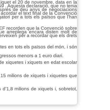
iquet el 20 de novembre, data en la
9 . Aquesta declaració, que no tenia
 Després de deu anys de negociacions
 acordar el text final de la Convenció
tori per a tots els països que l’han
F recorden que la Convenció sobre
que arreplega encara disten molt de
rveixen per a recordar que els drets
tes en tots els països del món, i són
gressos menors a 1 euro diari.
e xiquetes i xiquets en edat escolar
15 milions de xiquets i xiquetes que
d’1,8 milions de xiquets i, sobretot,