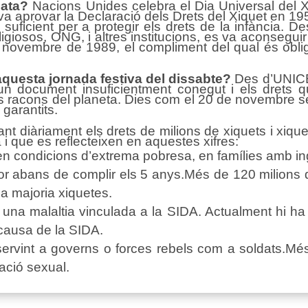
ata?
Nacions Unides celebra el Dia Universal del X
a aprovar la Declaració dels Drets del Xiquet en 195
a suficient per a protegir els drets de la infància.
igiosos, ONG, i altres institucions, es va aconseguir
e novembre de 1989, el compliment del qual és obliga
aquesta jornada festiva del dissabte?
Des d’UNICE
un document insuficientment conegut i els drets 
os racons del planeta. Dies com el 20 de novembre se
 garantits.
 diàriament els drets de milions de xiquets i xique
i que es reflecteixen en aquestes xifres:
 en condicions d’extrema pobresa, en famílies amb in
or abans de complir els 5 anys.Més de 120 milions d
ua majoria xiquetes.
 una malaltia vinculada a la SIDA. Actualment hi ha 
 causa de la SIDA.
ervint a governs o forces rebels com a soldats.Més 
ació sexual.