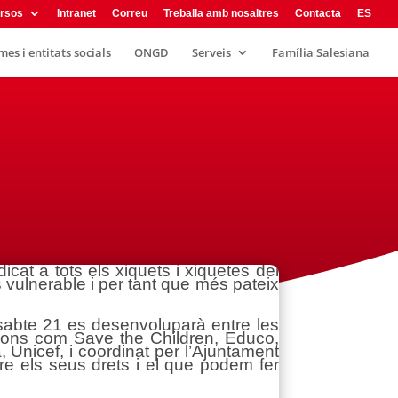
rsos
Intranet
Correu
Treballa amb nosaltres
Contacta
ES
es i entitats socials
ONGD
Serveis
Família Salesiana
at a tots els xiquets i xiquetes del
s vulnerable i per tant que més pateix
ssabte 21 es desenvoluparà entre les
acions com Save the Children, Educo,
Unicef, i coordinat per l’Ajuntament
bre els seus drets i el que podem fer