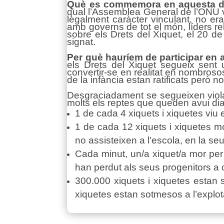
Què es commemora en aquesta d
qual l’Assemblea General de l’ONU v
legalment caràcter vinculant, no er
amb governs de tot el món, líders rel
sobre els Drets del Xiquet, el 20 d
signat.
Per què hauríem de participar en 
els Drets del Xiquet segueix sent 
convertir-se en realitat en nombros
de la infància estan ratificats però no
Desgraciadament se segueixen violant
molts els reptes que queden avui dia 
1 de cada 4 xiquets i xiquetes viu
1 de cada 12 xiquets i xiquetes m
no assisteixen a l’escola, en la se
Cada minut, un/a xiquet/a mor per
han perdut als seus progenitors a
300.000 xiquets i xiquetes estan s
xiquetes estan sotmesos a l’explot