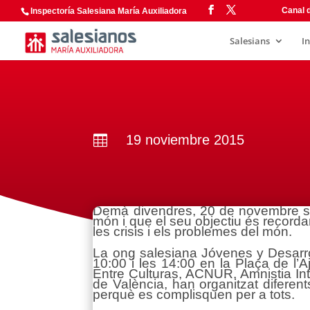
Canal d
Inspectoría Salesiana María Auxiliadora
Salesians
I
19 noviembre 2015

Demà divendres, 20 de novembre se c
món i que el seu objectiu és recordar
les crisis i els problemes del món.
La ong salesiana Jóvenes y Desarrol
10:00 i les 14:00 en la Plaça de l’
Entre Culturas, ACNUR, Amnistia Int
de València, han organitzat diferent
perquè es complisquen per a tots.