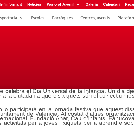
e l’informant
Notícies
Pastoral Juvenil
Galeria
Calendari
Recu
nspectoria
Escoles
Parròquies
Centres Juvenils
Plataform
elebra el Dia Universal de la Infància. Un dia dedic
 a la ciutadania que els xiquets són el col·lectiu mé
lo participarà en la jornada festiva que aquest di
Ajuntament de València. Al costat d’altres organitz
ernacional, Fundació Anar, Cau d’Infants, Fanucova, 
s activitats per a joves i xiquets per a aprendre so