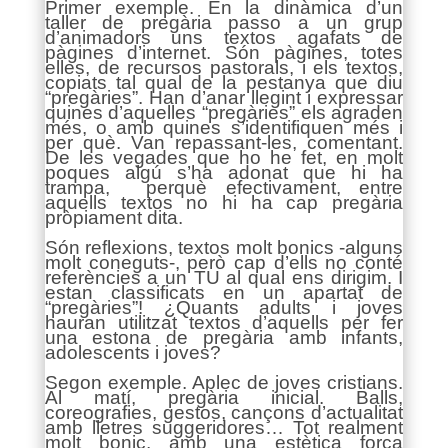
Primer exemple. En la dinàmica d’un
taller de pregària passo a un grup
d’animadors uns textos agafats de
pàgines d’internet. Són pàgines, totes
elles, de recursos pastorals, i els textos,
copiats tal qual de la pestanya que diu
“pregàries”. Han d’anar llegint i expressar
quines d’aquelles “pregàries” els agraden
més, o amb quines s’identifiquen més i
per què. Van repassant-les, comentant.
De les vegades que ho he fet, en molt
poques algú s’ha adonat que hi ha
trampa, perquè efectivament, entre
aquells textos no hi ha cap pregària
pròpiament dita.
Són reflexions, textos molt bonics -alguns
molt coneguts-, però cap d’ells no conté
referències a un TU al qual ens dirigim. I
estan classificats en un apartat de
“pregàries”! ¿Quants adults i joves
hauran utilitzat textos d’aquells per fer
una estona de pregària amb infants,
adolescents i joves?
Segon exemple. Aplec de joves cristians.
Al matí, pregària inicial. Balls,
coreografies, gestos, cançons d’actualitat
amb lletres suggeridores… Tot realment
molt bonic, amb una estètica força