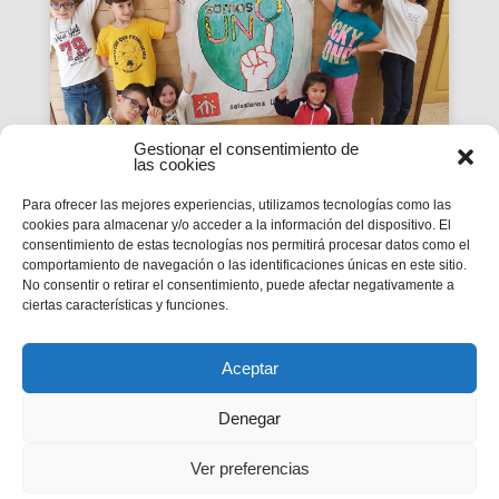
Gestionar el consentimiento de
las cookies
Para ofrecer las mejores experiencias, utilizamos tecnologías como las
cookies para almacenar y/o acceder a la información del dispositivo. El
La Revista SMX 59 hace
consentimiento de estas tecnologías nos permitirá procesar datos como el
comportamiento de navegación o las identificaciones únicas en este sitio.
balance del primer curso de
No consentir o retirar el consentimiento, puede afectar negativamente a
'Somos Uno'
ciertas características y funciones.
La edición 59 de la revista digital SMX hace
balance del primer curso de la Campaña
inspectorial Somos Uno, marcada...
Aceptar
Denegar
Ver preferencias