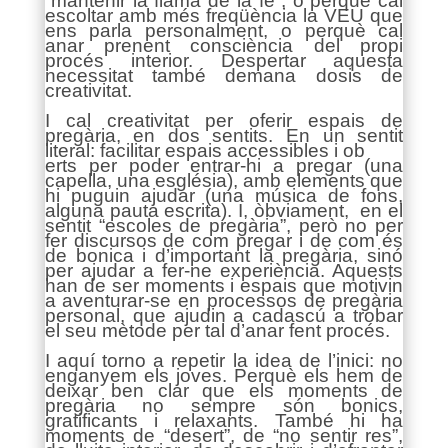
“mantenir la flama de la fe”, o perquè cal
escoltar amb més freqüència la VEU que
ens parla personalment, o perquè cal
anar prenent consciència del propi
procés interior. Despertar aquesta
necessitat també demana dosis de
creativitat.
I cal creativitat per oferir espais de
pregària, en dos sentits. En un sentit
literal: facilitar espais accessibles i ob
erts per poder entrar-hi a pregar (una
capella, una església), amb elements que
hi puguin ajudar (una música de fons,
alguna pauta escrita). I, òbviament, en el
sentit “escoles de pregària”, però no per
fer discursos de com pregar i de com és
de bonica i d’important la pregària, sinó
per ajudar a fer-ne experiència. Aquests
han de ser moments i espais que motivin
a aventurar-se en processos de pregària
personal, que ajudin a cadascú a trobar
el seu mètode per tal d’anar fent procés.
I aquí torno a repetir la idea de l’inici: no
enganyem els joves. Perquè els hem de
deixar ben clar que els moments de
pregària no sempre són bonics,
gratificants i relaxants. També hi ha
moments de “desert”, de “no sentir res”,