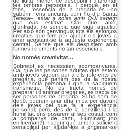
de lluita interior, de descobrir i d’afrontar
les ombres personals. I perquè, en el
fons, l’essencial de la pregària és –ho
sabem i ens encanta com ho diu Santa
Teresa– “
estar a soles amb QUI sabem
que ens estima
”. Clar que, això,
d’entrada, no sembla que sigui atractiu.
Per això són benvinguts tots els esforços
creatius que fem per ajudar els joves a
anar acostant-se a aquesta experiència
central. Sense que els despistem amb
formes i elements no tan essencials.
No només creativitat…
Sobretot es necessiten acompanyants.
Cal que les persones adultes que estem
amb joves siguem per a ells referents de
pregària, que parlem des de la nostra
experiència personal i que la sapiguem
transmetre. No es tracta només de
preparar i d’animar pregàries, es tracta de
ser persones de pregària. Si ho som de
debò, podrem anar una mica per davant
dels joves pel que fa a experiència
personal; però, des de la senzillesa i la
humilitat, ens posarem al seu costat, com
a companys de camí, il·luminant (no
enlluernant!). I segur que amb la suficient
sensibilitat per ajudar-los a endinsar-se