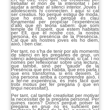
treballar el món de la interioritat i per
ajudar a arribar al silenci interior. Joves i
adolescents hi connecten. I aquí sí cal
ser creatius. No perquè estigui de moda,
que ho està, sinó perquè és clau
fonamental per propiciar l’experiència
d’allò que en teoria sabem: que som
temple de l’Esperit, que estem habitats
per Ell, que el nostre cos, la nostra
persona, és presència de la Presència.
Cal que als nostres joves els ho diem,
això, i ben clar.
Per tant, no s’ha de tenir por als moments
de silenci en les pregàries de grup, un
silenci adequadament motivat, si cal. I no
només per reflexionar sobre una lectura,
que també, sinó per “gaudir” de la
Presència que ens habita, que ens parla i
que ens transforma, si ens deixem. Si
una persona arriba a comprendre això, i
a fer-ne experiència, és més fàcil que
trobi motius per fer pregària (i que en
tingui necessitat!).
Per tant, cal també creativitat per motivar
la necessitat de la pregària personal. Per
quines raons? Doncs perquè potser la
pregària en grup no és suficient per