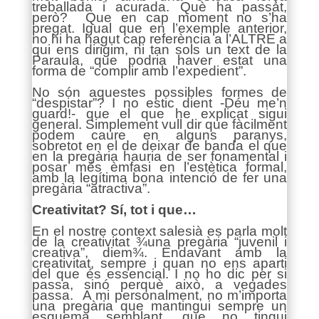
treballada i acurada. Què ha passat,
però? Que en cap moment no s’ha
pregat. Igual que en l’exemple anterior,
no hi ha hagut cap referència a l’ALTRE a
qui ens dirigim, ni tan sols un text de la
Paraula, que podria haver estat una
forma de “complir amb l’expedient”.
No són aquestes possibles formes de
“despistar”? I no estic dient -Déu me’n
guard!- que el que he explicat sigui
general. Simplement vull dir que fàcilment
podem caure en alguns paranys,
sobretot en el de deixar de banda el que
en la pregària hauria de ser fonamental i
posar més èmfasi en l’estètica formal,
amb la legítima bona intenció de fer una
pregària “atractiva”.
Creativitat? Sí, tot i que…
En el nostre context salesià es parla molt
de la creativitat ¾una pregària “juvenil i
creativa”, diem¾. Endavant amb la
creativitat, sempre i quan no ens aparti
del que és essencial. I no ho dic per si
passa, sinó perquè això, a vegades
passa. A mi personalment, no m’importa
una pregària que mantingui sempre un
esquema semblant, que no tingui