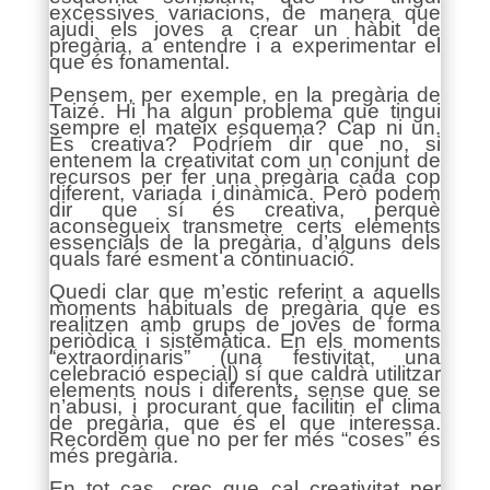
excessives variacions, de manera que
ajudi els joves a crear un hàbit de
pregària, a entendre i a experimentar el
que és fonamental.
Pensem, per exemple, en la pregària de
Taizé. Hi ha algun problema que tingui
sempre el mateix esquema? Cap ni un.
És creativa? Podríem dir que no, si
entenem la creativitat com un conjunt de
recursos per fer una pregària cada cop
diferent, variada i dinàmica. Però podem
dir que sí és creativa, perquè
aconsegueix transmetre certs elements
essencials de la pregària, d’alguns dels
quals faré esment a continuació.
Quedi clar que m’estic referint a aquells
moments habituals de pregària que es
realitzen amb grups de joves de forma
periòdica i sistemàtica. En els moments
“extraordinaris” (una festivitat, una
celebració especial) sí que caldrà utilitzar
elements nous i diferents, sense que se
n’abusi, i procurant que facilitin el clima
de pregària, que és el que interessa.
Recordem que no per fer més “coses” és
més pregària.
En tot cas, crec que cal creativitat per