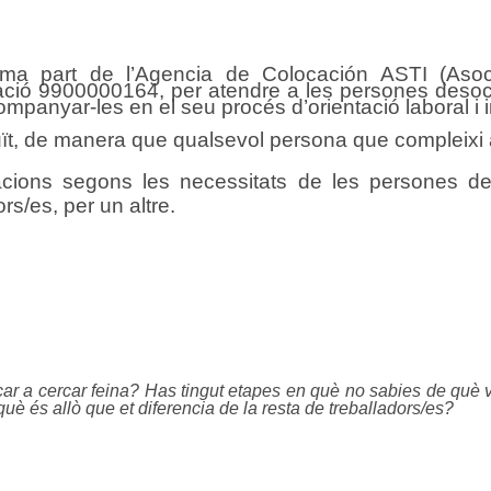
ma part de l’Agencia de Colocación ASTI (Asoc
zació 9900000164, per atendre a les persones deso
 acompanyar-les en el seu procés d’orientació laboral i 
tuït, de manera que qualsevol persona que compleixi a
uacions segons les necessitats de les persones de
s/es, per un altre.
r a cercar feina? Has tingut etapes en què no sabies de què vo
è és allò que et diferencia de la resta de treballadors/es?