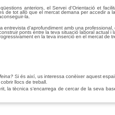
 qüestions anteriors, el Servei d’Orientació et faci
es de tot allò que el mercat demana per accedir a la
’aconseguir-la.
a entrevista d’aprofundiment amb una professional, de
onstruir ponts entre la teva situació laboral actual i 
ogressivament en la teva inserció en el mercat de tr
feina?
Si és així, us interessa conèixer aquest espa
obrir llocs de treball.
uerit, la tècnica s’encarrega de cercar de la seva b