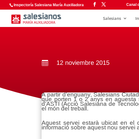
Canal d
Inspectoría Salesiana María Auxiliadora
Salesians
I
12 noviembre 2015

A partir d’enguany, Salesians Ciutad
que porten 1 o 2 anys en aquesta s
d’ASTI (Acció Salesiana de Tecnologia
el món del treball.
Aquest servei estarà ubicat en el d
informació sobre aquest nou servei a