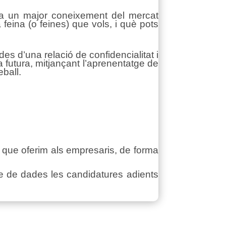
lita un major coneixement del mercat
 feina (o feines) que vols, i què pots
s d’una relació de confidencialitat i
la futura, mitjançant l’aprenentatge de
eball.
i que oferim als empresaris, de forma
ase de dades les candidatures adients