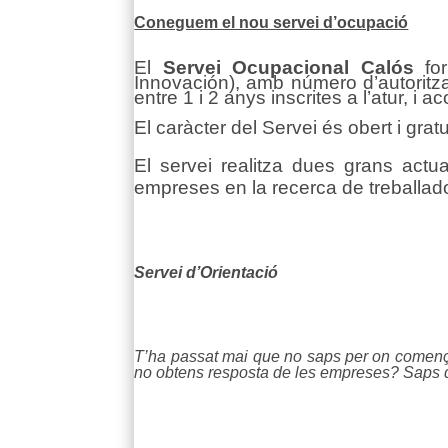
Coneguem el nou servei d’ocupació
El
Servei Ocupacional Calós
for
Innovación), amb número d’autorit
entre 1 i 2 anys inscrites a l’atur, i
El caràcter del Servei és obert i gra
El servei realitza dues grans act
empreses en la recerca de treballador
Servei d’Orientació
T’ha passat mai que no saps per on comença
no obtens resposta de les empreses? Saps qu