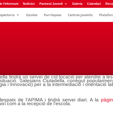
e l’informant
Notícies
Pastoral Juvenil
Galeria
Calendari
Recu
nspectoria
Escoles
Parròquies
Centres Juvenils
Plataform
ella tindrà un servei de col·locació per atendre a l
ituació. Salesians Ciutadella, conegut popularmen
 i Innovació) per a la intermediació i orientació la
espatx de l’APIMA i tindrà servei diari. A la
pàgi
ixí com a la recepció de l’escola.