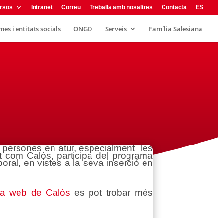
rsos
Intranet
Correu
Treballa amb nosaltres
Contacta
ES
es i entitats socials
ONGD
Serveis
Família Salesiana
es persones en atur, especialment les
t com Calós, participa del programa
boral, en vistes a la seva inserció en
na web de Calós
es pot trobar més