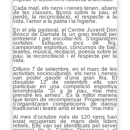
Cada matí, els nens i nenes tenen, abans
de les classes, lliçons sobre la pau, el
perdó, la reconciliació, el respecte a la
vida, l’amor a la pàtria i la higiene.
En el pla pastoral, el Centre Juvenil Don
Bosco de Damala fa un gran treball per
entretenir i per escoltar-los. S’organitzen
sortides lúdiques, jocs de fira,
campionats esportius, concursos de ball,
teatres, música, recitació, poesia sobre la
pau, la reconciliació i el respecte per la
vida.
Dilluns 7 de setembre, en el marc de les
activitats socioculturals, els nens i nenes
van poder gaudir d’una gran fira. El
dissabte 12 de setembre ells van
participar en una competició esportiva
anomenada "Sí a la pau, mai més
prendré les armes". És la millor manera
que tenim de recompensar. Properament
s’organitzaran competicions de dansa
tradicional i teatre amb el tema "mai més"
Al mes d’octubre més de 120 nens han
estat recuperats de mans dels líders
rebels. Ells van ser identificats pel servei
especial de la Càritas Diocesana i el