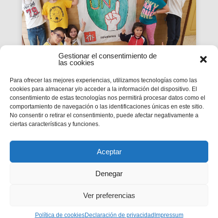
Gestionar el consentimiento de
las cookies
Para ofrecer las mejores experiencias, utilizamos tecnologías como las
cookies para almacenar y/o acceder a la información del dispositivo. El
La Revista SMX 59 hace
consentimiento de estas tecnologías nos permitirá procesar datos como el
comportamiento de navegación o las identificaciones únicas en este sitio.
balance del primer curso de
No consentir o retirar el consentimiento, puede afectar negativamente a
'Somos Uno'
ciertas características y funciones.
La edición 59 de la revista digital SMX hace
balance del primer curso de la Campaña
inspectorial Somos Uno, marcada...
Aceptar
Denegar
Ver preferencias
Privacidad
|
Aviso legal
|
Política de cookies
Política de cookies
Declaración de privacidad
Impressum