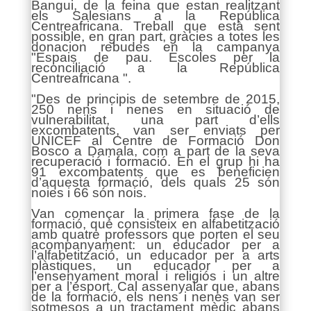
Bangui, de la feina que estan realitzant
els Salesians a la República
Centreafricana. Treball que està sent
possible, en gran part, gràcies a totes les
donacion rebudes en la campanya
"Espais de pau. Escoles per la
reconciliació a la República
Centreafricana ".
"Des de principis de setembre de 2015,
250 nens i nenes en situació de
vulnerabilitat, una part d’ells
excombatents, van ser enviats per
UNICEF al Centre de Formació Don
Bosco a Damala, com a part de la seva
recuperació i formació. En el grup hi ha
91 excombatents que es beneficien
d’aquesta formació, dels quals 25 són
noies i 66 són nois.
Van començar la primera fase de la
formació, que consisteix en alfabetització
amb quatre professors que porten el seu
acompanyament: un educador per a
l’alfabetització, un educador per a arts
plàstiques, un educador per a
l’ensenyament moral i religiós i un altre
per a l’esport. Cal assenyalar que, abans
de la formació, els nens i nenes van ser
sotmesos a un tractament mèdic abans