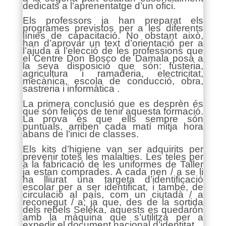
dedicats a l’aprenentatge d’un ofici.
Els professors ja han preparat els
programes previstos per a les diferents
línies de capacitació. No obstant això,
han d’aprovar un text d’orientació per a
l’ajuda a l’elecció de les professions que
el Centre Don Bosco de Damala posa a
la seva disposició que són: fusteria,
agricultura i ramaderia, electricitat,
mecànica, escola de conducció, obra,
sastreria i informàtica .
La primera conclusió que es desprèn és
que són feliços de tenir aquesta formació.
La prova és que ells sempre són
puntuals, arriben cada matí mitja hora
abans de l’inici de classes.
Els kits d’higiene van ser adquirits per
prevenir totes les malalties. Les teles per
a la fabricació de les uniformes de Taller
ja estan comprades. A cada nen / a se li
ha lliurat una targeta d’identificació
escolar per a ser identificat, i també, de
circulació al país, com un ciutadà / a
reconegut / a; ja que, des de la sortida
dels rebels Seleka, aquests es quedarón
amb la màquina que s’utilitza per a
expedir el document nacional d’identitat.