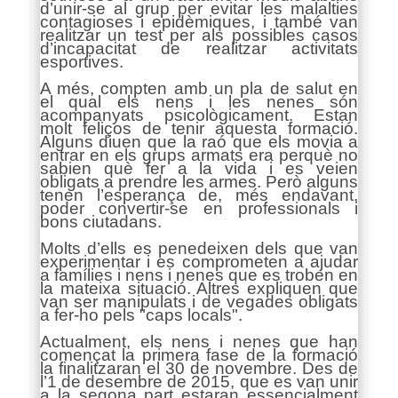
d’unir-se al grup per evitar les malalties
contagioses i epidèmiques, i també van
realitzar un test per als possibles casos
d’incapacitat de realitzar activitats
esportives.
A més, compten amb un pla de salut en
el qual els nens i les nenes són
acompanyats psicològicament. Estan
molt feliços de tenir aquesta formació.
Alguns diuen que la raó que els movia a
entrar en els grups armats era perquè no
sabien què fer a la vida i es veien
obligats a prendre les armes. Però alguns
tenen l’esperança de, més endavant,
poder convertir-se en professionals i
bons ciutadans.
Molts d’ells es penedeixen dels que van
experimentar i es comprometen a ajudar
a famílies i nens i nenes que es troben en
la mateixa situació. Altres expliquen que
van ser manipulats i de vegades obligats
a fer-ho pels "caps locals".
Actualment, els nens i nenes que han
començat la primera fase de la formació
la finalitzaran el 30 de novembre. Des de
l’1 de desembre de 2015, que es van unir
a la segona part estaran essencialment