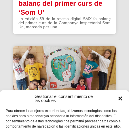
balanç del primer curs de
‘Som U’
La edición 59 de la revista digital SMX fa balanç
del primer curs de la Campanya inspectorial Som
Un, marcada per una...
Gestionar el consentimiento de
las cookies
Para ofrecer las mejores experiencias, utilizamos tecnologías como las
cookies para almacenar y/o acceder a la información del dispositivo. El
La Revista SMX 59 hace
consentimiento de estas tecnologías nos permitirá procesar datos como el
comportamiento de navegación o las identificaciones únicas en este sitio.
balance del primer curso de